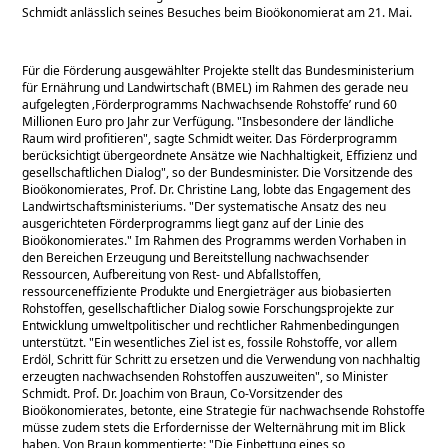
Schmidt anlässlich seines Besuches beim Bioökonomierat am 21. Mai.
Für die Förderung ausgewählter Projekte stellt das Bundesministerium
für Ernährung und Landwirtschaft (BMEL) im Rahmen des gerade neu
aufgelegten ‚Förderprogramms Nachwachsende Rohstoffe’ rund 60
Millionen Euro pro Jahr zur Verfügung.
Insbesondere der ländliche
Raum wird profitieren
, sagte Schmidt weiter. Das Förderprogramm
berücksichtigt übergeordnete Ansätze wie Nachhaltigkeit, Effizienz und
gesellschaftlichen Dialog
, so der Bundesminister. Die Vorsitzende des
Bioökonomierates, Prof. Dr. Christine Lang, lobte das Engagement des
Landwirtschaftsministeriums.
Der systematische Ansatz des neu
ausgerichteten Förderprogramms liegt ganz auf der Linie des
Bioökonomierates.
Im Rahmen des Programms werden Vorhaben in
den Bereichen Erzeugung und Bereitstellung nachwachsender
Ressourcen, Aufbereitung von Rest- und Abfallstoffen,
ressourceneffiziente Produkte und Energieträger aus biobasierten
Rohstoffen, gesellschaftlicher Dialog sowie Forschungsprojekte zur
Entwicklung umweltpolitischer und rechtlicher Rahmenbedingungen
unterstützt.
Ein wesentliches Ziel ist es, fossile Rohstoffe, vor allem
Erdöl, Schritt für Schritt zu ersetzen und die Verwendung von nachhaltig
erzeugten nachwachsenden Rohstoffen auszuweiten
, so Minister
Schmidt. Prof. Dr. Joachim von Braun, Co-Vorsitzender des
Bioökonomierates, betonte, eine Strategie für nachwachsende Rohstoffe
müsse zudem stets die Erfordernisse der Welternährung mit im Blick
haben. Von Braun kommentierte:
Die Einbettung eines so