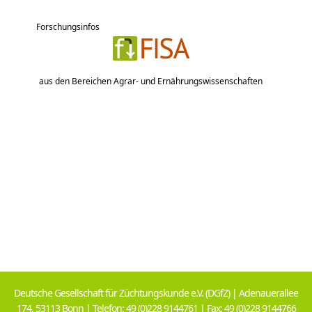
Forschungsinfos
aus den Bereichen Agrar- und Ernährungswissenschaften
Deutsche Gesellschaft für Züchtungskunde e.V. (DGfZ) | Adenauerallee
174, 53113 Bonn | Telefon: 49 (0)228 9144761 | Fax: 49 (0)228 9144766