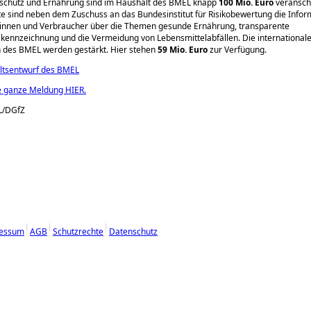
schutz und Ernährung sind im Haushalt des BMEL knapp
100 Mio. Euro
veranschl
 sind neben dem Zuschuss an das Bundesinstitut für Risikobewertung die Infor
innen und Verbraucher über die Themen gesunde Ernährung, transparente
kennzeichnung und die Vermeidung von Lebensmittelabfällen. Die international
es BMEL werden gestärkt. Hier stehen
59 Mio. Euro
zur Verfügung.
tsentwurf des BMEL
e ganze Meldung HIER.
L/DGfZ
essum
AGB
Schutzrechte
Datenschutz