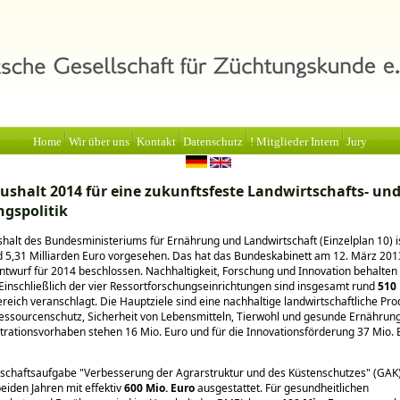
Home
Wir über uns
Kontakt
Datenschutz
! Mitglieder Intern
Jury
shalt 2014 für eine zukunftsfeste Landwirtschafts- un
gspolitik
halt des Bundesministeriums für Ernährung und Landwirtschaft (Einzelplan 10) i
d 5,31 Milliarden Euro vorgesehen. Das hat das Bundeskabinett am 12. März 20
twurf für 2014 beschlossen. Nachhaltigkeit, Forschung und Innovation behalten
 Einschließlich der vier Ressortforschungseinrichtungen sind insgesamt rund
510 
ereich veranschlagt. Die Hauptziele sind eine nachhaltige landwirtschaftliche Pro
essourcenschutz, Sicherheit von Lebensmitteln, Tierwohl und gesunde Ernährung
ationsvorhaben stehen 16 Mio. Euro und für die Innovationsförderung 37 Mio. 
schaftsaufgabe
Verbesserung der Agrarstruktur und des Küstenschutzes" (GAK)
beiden Jahren mit effektiv
600 Mio. Euro
ausgestattet. Für gesundheitlichen