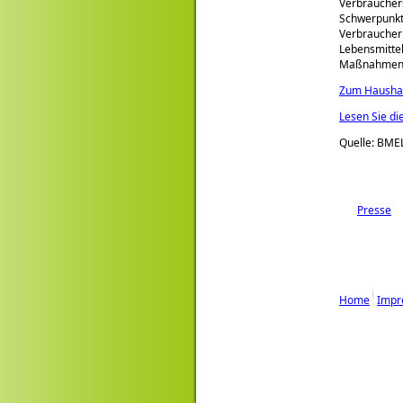
Verbraucher
Schwerpunkte
Verbraucher
Lebensmittel
Maßnahmen d
Zum Haushal
Lesen Sie di
Quelle: BME
Presse
Home
Impr