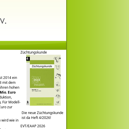
Züchtungskunde
d
st 2014 ein
13 mit dem
 ihren hohen
Mio. Euro
duktion,
. Für Modell-
Euro zur
Die neue Züchtungskunde
ist da Heft 4/2026!
 wird wie in
EVT/EAAP 2026