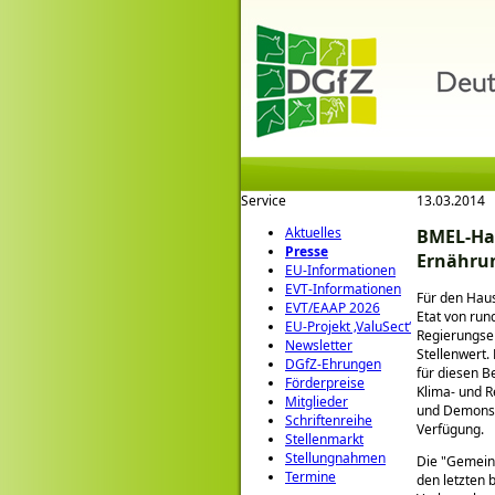
Service
13.03.2014
Aktuelles
BMEL-Hau
Presse
Ernährun
EU-Informationen
EVT-Informationen
Für den Haus
EVT/EAAP 2026
Etat von run
EU-Projekt ‚ValuSect‘
Regierungsen
Newsletter
Stellenwert.
DGfZ-Ehrungen
für diesen B
Förderpreise
Klima- und R
Mitglieder
und Demonstr
Schriftenreihe
Verfügung.
Stellenmarkt
Stellungnahmen
Die
Gemein
Termine
den letzten 