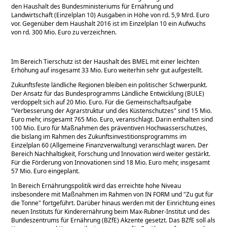
den Haushalt des Bundesministeriums für Ernährung und
Landwirtschaft (Einzelplan 10) Ausgaben in Höhe von rd. 5,9 Mrd. Euro
vor. Gegenüber dem Haushalt 2016 ist im Einzelplan 10 ein Aufwuchs
von rd. 300 Mio. Euro zu verzeichnen.
Im Bereich Tierschutz ist der Haushalt des BMEL mit einer leichten
Erhöhung auf insgesamt 33 Mio. Euro weiterhin sehr gut aufgestellt.
Zukunftsfeste ländliche Regionen bleiben ein politischer Schwerpunkt.
Der Ansatz für das Bundesprogramms Ländliche Entwicklung (BULE)
verdoppelt sich auf 20 Mio. Euro. Für die Gemeinschaftsaufgabe
Verbesserung der Agrarstruktur und des Küstenschutzes
sind 15 Mio.
Euro mehr, insgesamt 765 Mio. Euro, veranschlagt. Darin enthalten sind
100 Mio. Euro für Maßnahmen des präventiven Hochwasserschutzes,
die bislang im Rahmen des Zukunftsinvestitionsprogramms im
Einzelplan 60 (Allgemeine Finanzverwaltung) veranschlagt waren. Der
Bereich Nachhaltigkeit, Forschung und Innovation wird weiter gestärkt.
Für die Förderung von Innovationen sind 18 Mio. Euro mehr, insgesamt
57 Mio. Euro eingeplant.
In Bereich Ernährungspolitik wird das erreichte hohe Niveau
insbesondere mit Maßnahmen im Rahmen von IN FORM und
Zu gut für
die Tonne
fortgeführt. Darüber hinaus werden mit der Einrichtung eines
neuen Instituts für Kinderernährung beim Max-Rubner-Institut und des
Bundeszentrums für Ernährung (BZfE) Akzente gesetzt. Das BZfE soll als