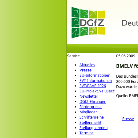
Service
05.06.2009
Aktuelles
BMELV fö
Presse
EU-Informationen
Das Bundesmi
EVT-Informationen
200.000 Euro
EVT/EAAP 2026
Dazu wurde 
EU-Projekt ‚ValuSect‘
Quelle: BME
Newsletter
DGfZ-Ehrungen
Förderpreise
Mitglieder
Schriftenreihe
Presse
Stellenmarkt
Stellungnahmen
Termine