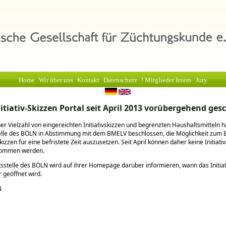
Home
Wir über uns
Kontakt
Datenschutz
! Mitglieder Intern
Jury
itiativ-Skizzen Portal seit April 2013 vorübergehend ges
er Vielzahl von eingereichten Initiativskizzen und begrenzten Haushaltsmitteln h
elle des BÖLN in Abstimmung mit dem BMELV beschlossen, die Möglichkeit zum 
skizzen für eine befristete Zeit auszusetzen. Seit April können daher keine Initiati
ommen werden.
sstelle des BÖLN wird auf ihrer Homepage darüber informieren, wann das Initiat
r geöffnet wird.
N