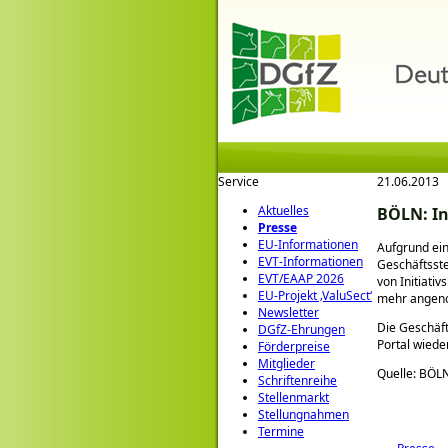
Service
21.06.2013
Aktuelles
BÖLN: In
Presse
EU-Informationen
Aufgrund ein
EVT-Informationen
Geschäftsst
EVT/EAAP 2026
von Initiativ
EU-Projekt ‚ValuSect‘
mehr angen
Newsletter
Die Geschäft
DGfZ-Ehrungen
Portal wiede
Förderpreise
Mitglieder
Quelle: BÖL
Schriftenreihe
Stellenmarkt
Stellungnahmen
Termine