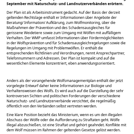
September mit Naturschutz- und Landnutzerverbänden erörtern.
Der Plan ist als Arbeitsinstrument gedacht. Auf der Basis der derzeit
geltenden Rechtslage enthält er Informationen über Angebote der
Beratung/ Information/ Aufklärung, zum Wolfmonitoring, über die
Maßnahmen der Prävention und des Schadensausgleiches für
gerissene Weidetiere sowie zum Umgang mit Wölfen mit auffälligem
Verhalten. Der WMP umfasst Informationen über Fördermöglichkeiten
in der Wolfsprävention und für Schadensausgleichregelungen sowie die
Regelungen im Umgang mit Problemwölfen. Er enthält die
entsprechenden Richtlinien und Verordnungen, nennt Ansprechpartner,
Telefonnummern und Adressen. Der Plan ist kompakt und auf die
wesentlichen Elemente konzentriert, eben anwendungsorientiert.
Anders als der vorangehende Wolfsmanagementplan enthält der jetzt
vorgelegte Entwurf daher keine Informationen zur Biologie und
Verhaltensweisen des Wolfs. Es wird auch auf die Darstellung der sehr
kontroversen Sichten und politischen Forderungen der verschiedene
Naturschutz- und Landnutzerverbände verzichtet, die regelmäßig
öffentlich von den Verbänden selbst vertreten werden.
Eine klare Position bezieht das Ministerium, wenn es um den illegalen
Abschuss der Wölfe oder die Aufforderung zu Straftaten geht. Wölfe
illegal abzuschießen, ist eine Straftat und gehört geahndet. Konflikte mit
dem Wolf müssen im Rahmen der geltenden Gesetze gelöst werden.