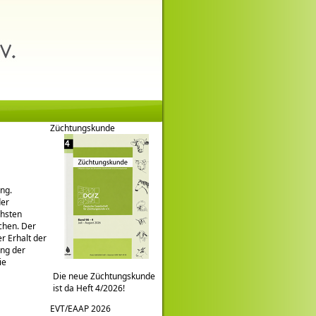
Züchtungskunde
ung.
der
chsten
chen. Der
r Erhalt der
ung der
ie
Die neue Züchtungskunde
ist da Heft 4/2026!
EVT/EAAP 2026