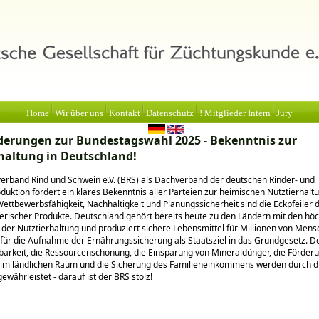
Home
Wir über uns
Kontakt
Datenschutz
! Mitglieder Intern
Jury
derungen zur Bundestagswahl 2025 - Bekenntnis zur
haltung in Deutschland!
rband Rind und Schwein e.V. (BRS) als Dachverband der deutschen Rinder- und
uktion fordert ein klares Bekenntnis aller Parteien zur heimischen Nutztierhalt
Wettbewerbsfähigkeit, Nachhaltigkeit und Planungssicherheit sind die Eckpfeiler 
erischer Produkte. Deutschland gehört bereits heute zu den Ländern mit den hö
 der Nutztierhaltung und produziert sichere Lebensmittel für Millionen von Mens
 für die Aufnahme der Ernährungssicherung als Staatsziel in das Grundgesetz. De
arkeit, die Ressourcenschonung, die Einsparung von Mineraldünger, die Förder
t im ländlichen Raum und die Sicherung des Familieneinkommens werden durch d
ewährleistet - darauf ist der BRS stolz!