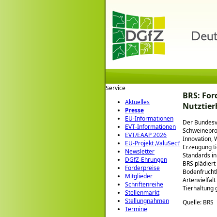
Service
BRS: For
Aktuelles
Nutztier
Presse
EU-Informationen
Der Bundesve
EVT-Informationen
Schweineprod
EVT/EAAP 2026
Innovation, 
EU-Projekt ‚ValuSect‘
Erzeugung ti
Newsletter
Standards in
DGfZ-Ehrungen
BRS plädiert
Förderpreise
Bodenfruchtb
Mitglieder
Artenvielfal
Schriftenreihe
Tierhaltung g
Stellenmarkt
Stellungnahmen
Quelle: BRS
Termine