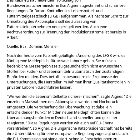
Das Kabinett hat heute dem Vorschlag von
Bundesverbraucherministerin Ilse Aigner zugestimmt und schärfere
Regelungen für Dioxin-Kontrollen ins Lebensmittel- und
Futtermittelgesetzbuch (LFGB) aufgenommen. Als nächster Schritt zur
Umsetzung des Aktionsplans soll die Zulassung von
Futtermittelunternehmen neu geregelt werden. Auch eine
Rechtsverordnung zur Trennung der Produktionsströme ist bereits in
Arbeit.
Quelle: BLE, Dominic Menzler
Nach der heute vom Kabinett gebilligten Änderung des LFGB wird es
künftig eine Meldepflicht für private Labore geben. Sie müssen
bedenkliche Messergebnisse zu gesundheitlich nicht erwünschten
Stoffen bei Futter- und Lebensmitteln automatisch den zuständigen
Behörden melden. Dies betrifft insbesondere die Ergebnisse der
Untersuchungen, die Hersteller im Rahmen ihrer Qualitätskontrollen in
privaten Laboren durchführen lassen.
Wir werden die Lebensmittelkette sicherer machen
, sagte Aigner.
Die
einzelnen Maßnahmen des Aktionsplans werden mit Hochdruck
umgesetzt. Die Verschärfung der Überwachung ist dabei ein
entscheidender Punkt.
Mit den neuen Meldepflichten können die
Überwachungsbehörden in Deutschland schneller und gezielter
reagieren.
Diese Regelungen werden wir auch auf EU-Ebene
vorantreiben
, so Aigner. Die ungarische Ratspräsidentschaft hat bereits
ihre Unterstützung für eine europaweite Regelung zugesagt und auch
die EU-Kommission hat signalisiert, schnelle Entscheidungen zu