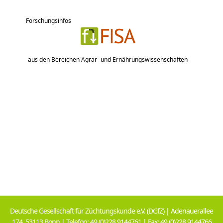
Forschungsinfos
aus den Bereichen Agrar- und Ernährungswissenschaften
Deutsche Gesellschaft für Züchtungskunde e.V. (DGfZ) | Adenauerallee
174, 53113 Bonn | Telefon: 49 (0)228 9144761 | Fax: 49 (0)228 9144766