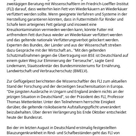
zweitägigen Beratung mit Wissenschaftlern im Friedrich-Loeffler-Institut
(FLI) darauf, dass weiterhin kein Fett von Wiederkäuern an Wiederkäuer
verfüttert werden sollte. Wenn geeignete Verfahren und Systeme in der
Herstellung garantieren könnten, dass in Futtermitteln für Rinder und
Schafe kein arteigenes Fett gelangt und insoweit eine
Kreuzkontamination vermieden werden kann, könnte Futter mit
artfremdem Fett durchaus wieder an Wiederkäuer verfüttert werden
und das geltende nationale Verfütterungsverbot gelockert werden.
Experten des Bundes, der Länder und aus der Wissenschaft streben
dazu Gespräche mit der Wirtschaft an..
Mit den geltenden
Schutzmaßnahmen gegen die Übertragung von BSE ist Deutschland auf
einem guten Weg zur Eliminierung der Tierseuche
, sagte Gerd
Lindemann, Staatssekretär des Bundesministeriums für Ernährung,
Landwirtschaft und Verbraucherschutz (BMELV).
Zur Geflügelpest berichteten die Wissenschaftler des FLI zum aktuellen
Stand der Forschung und der derzeitigen Seuchensituation in Europa.
Die jüngsten Ausbrüche in Ungarn und England ändern nichts an der
jetzigen Situation in Deutschland
, so der Präsident des FLI, Professor
Thomas Mettenleiter. Unter den Teilnehmern herrschte Einigkeit
darüber, die geltende risikobasierte Aufstallungspflicht unverändert
beizubehalten. Über deren Verlängerung bis Ende Oktober entscheidet
heute der Bundesrat.
Bei der im letzten August in Deutschland erstmalig festgestellten
Blauzungenkrankheit in Rind- und Schafbeständen geht das FLI von