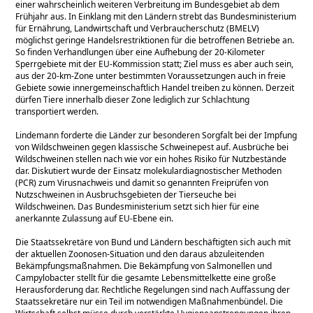
einer wahrscheinlich weiteren Verbreitung im Bundesgebiet ab dem
Frühjahr aus. In Einklang mit den Ländern strebt das Bundesministerium
für Ernährung, Landwirtschaft und Verbraucherschutz (BMELV)
möglichst geringe Handelsrestriktionen für die betroffenen Betriebe an.
So finden Verhandlungen über eine Aufhebung der 20-Kilometer
Sperrgebiete mit der EU-Kommission statt; Ziel muss es aber auch sein,
aus der 20-km-Zone unter bestimmten Voraussetzungen auch in freie
Gebiete sowie innergemeinschaftlich Handel treiben zu können. Derzeit
dürfen Tiere innerhalb dieser Zone lediglich zur Schlachtung
transportiert werden.
Lindemann forderte die Länder zur besonderen Sorgfalt bei der Impfung
von Wildschweinen gegen klassische Schweinepest auf. Ausbrüche bei
Wildschweinen stellen nach wie vor ein hohes Risiko für Nutzbestände
dar. Diskutiert wurde der Einsatz molekulardiagnostischer Methoden
(PCR) zum Virusnachweis und damit so genannten Freiprüfen von
Nutzschweinen in Ausbruchsgebieten der Tierseuche bei
Wildschweinen. Das Bundesministerium setzt sich hier für eine
anerkannte Zulassung auf EU-Ebene ein.
Die Staatssekretäre von Bund und Ländern beschäftigten sich auch mit
der aktuellen Zoonosen-Situation und den daraus abzuleitenden
Bekämpfungsmaßnahmen. Die Bekämpfung von Salmonellen und
Campylobacter stellt für die gesamte Lebensmittelkette eine große
Herausforderung dar. Rechtliche Regelungen sind nach Auffassung der
Staatssekretäre nur ein Teil im notwendigen Maßnahmenbündel. Die