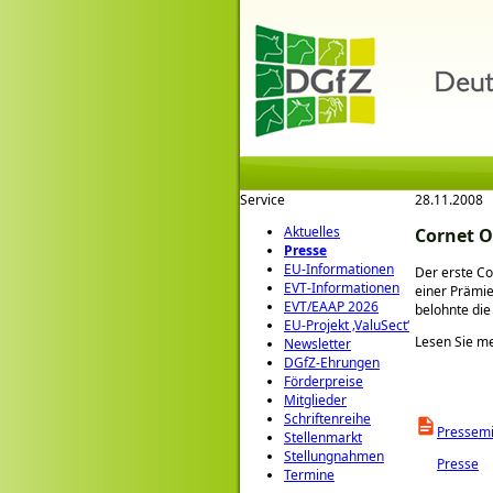
Service
28.11.2008
Aktuelles
Cornet O
Presse
EU-Informationen
Der erste C
EVT-Informationen
einer Prämi
EVT/EAAP 2026
belohnte di
EU-Projekt ‚ValuSect‘
Lesen Sie me
Newsletter
DGfZ-Ehrungen
Förderpreise
Mitglieder
Schriftenreihe
Pressemi
Stellenmarkt
Stellungnahmen
Presse
Termine