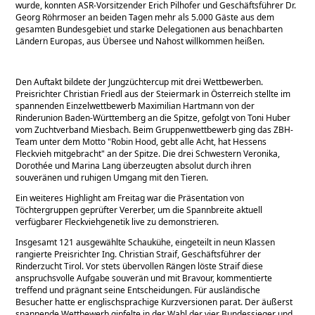
wurde, konnten ASR-Vorsitzender Erich Pilhofer und Geschäftsführer Dr.
Georg Röhrmoser an beiden Tagen mehr als 5.000 Gäste aus dem
gesamten Bundesgebiet und starke Delegationen aus benachbarten
Ländern Europas, aus Übersee und Nahost willkommen heißen.
Den Auftakt bildete der Jungzüchtercup mit drei Wettbewerben.
Preisrichter Christian Friedl aus der Steiermark in Österreich stellte im
spannenden Einzelwettbewerb Maximilian Hartmann von der
Rinderunion Baden-Württemberg an die Spitze, gefolgt von Toni Huber
vom Zuchtverband Miesbach. Beim Gruppenwettbewerb ging das ZBH-
Team unter dem Motto
Robin Hood, gebt alle Acht, hat Hessens
Fleckvieh mitgebracht
an der Spitze. Die drei Schwestern Veronika,
Dorothée und Marina Lang überzeugten absolut durch ihren
souveränen und ruhigen Umgang mit den Tieren.
Ein weiteres Highlight am Freitag war die Präsentation von
Töchtergruppen geprüfter Vererber, um die Spannbreite aktuell
verfügbarer Fleckviehgenetik live zu demonstrieren.
Insgesamt 121 ausgewählte Schaukühe, eingeteilt in neun Klassen
rangierte Preisrichter Ing. Christian Straif, Geschäftsführer der
Rinderzucht Tirol. Vor stets übervollen Rängen löste Straif diese
anspruchsvolle Aufgabe souverän und mit Bravour, kommentierte
treffend und prägnant seine Entscheidungen. Für ausländische
Besucher hatte er englischsprachige Kurzversionen parat. Der äußerst
spannende Wettbewerb gipfelte in der Wahl der vier Bundessieger und