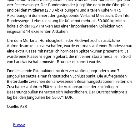
vier Reservesieger. Der Bundessieg der Jungkühe geht in die Oberpfalz
und bei den mittleren (2 / 3 Abkalbungen) und älteren Kühen (4 / 5
Abkalbungen) dominiert der gastgebende Verband Miesbach. Den Titel
Bundessieger Lebensleistung für Kühe mit mehr als 50.000 kg Milch
holte sich der RZV Franken aus einer imponierenden Kollektion von
insgesamt 14 exzellenten Altkühen.
Um dem Merkmal Hornlosigkeit in der Fleckviehzucht zusätzliche
Aufmerksamkeit zu verschaffen, wurde erstmals auf einer Bundesschau
eine extra Klasse mit natürlich hornlosen Spitzenkühen präsentiert. Es
wurde eine Klassensiegerin gekürt, die mit einer Staatsmedaille in Gold
von Landwirtschaftsminister Brunner dekoriert wurde.
Eine fesselnde Eliteauktion mit drei verkauften Jungrindern und 7
Jungbullen setzte einen fantastischen Schlusspunkt. Die aufregenden
Bieterduelle zwischen den anwesenden Besamungsstationen hielten die
Zuschauer auf ihren Plätzen, die Auktionspreise der zukünftigen
Besamungsbullen näherten sich Rekordhöhen. Der Durchschnittpreis
lag bei den Jungbullen bei 50.071 EUR.
Quelle: ASR
Presse