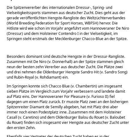
Die Spitzenvererber des internationalen Dressur-, Spring- und
Vielseitigkeitssports stammen aus deutscher Zucht. Dies geht aus der
gerade veröffentlichten Hengste-Rangliste des Weltzüchterverbandes
(World Breeding Federation for Sport Horses, WBFSH) hervor. Die
Hitliste wird wie schon im Vorjahr angeführt vom Hannoveraner De Niro
(Dressur) und dem Holsteiner Contendro I in der Vielseitigkeit, im
Springen steht erstmals der Mecklenburger Chacco-Blue an der Spitze.
Besonders dominant sind deutsche Hengste in der Dressur-Rangliste.
Zusammen mit De Niro (v. Donnerhall) an der Spitze stammen gleich
neun der besten zehn Vererber aus deutscher Zucht. Die Plätze zwei
und drei nehmen die Oldenburger Hengste Sandro Hit (v. Sandro Song)
und Rubin-Royal (v. Rohdiamant) ein.
Im Springen konnte sich Chacco Blue (v. Chambertin) um insgesamt
sieben Plätze im Vergleich zum Vorjahr verbessern und landete damit
auf Platz eins. Der Hannoveraner For Pleasure (v. Furioso II) fiel
dagegen um einen Platz zurück. Er musste Platz zwei an den bisherigen
Spitzenreiter Diamant de Semilly abgeben, hat mit Platz drei aber
immer noch einen Podestplatz inne. Zusammen mit dem Holsteiner
Casall (v. Caretino) und dem Oldenburger Balou du Rouet (v. Baloubet
du Rouet) finden sich insgesamt vier Hengste aus deutscher Zucht unter
den ersten Zehn.
Ebenfalls vier Vertreter der deutschen Zucht haben es in der