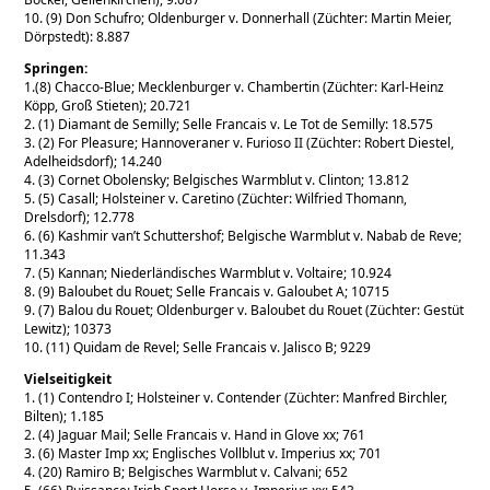
10. (9) Don Schufro; Oldenburger v. Donnerhall (Züchter: Martin Meier,
Dörpstedt): 8.887
Springen:
1.(8) Chacco-Blue; Mecklenburger v. Chambertin (Züchter: Karl-Heinz
Köpp, Groß Stieten); 20.721
2. (1) Diamant de Semilly; Selle Francais v. Le Tot de Semilly: 18.575
3. (2) For Pleasure; Hannoveraner v. Furioso II (Züchter: Robert Diestel,
Adelheidsdorf); 14.240
4. (3) Cornet Obolensky; Belgisches Warmblut v. Clinton; 13.812
5. (5) Casall; Holsteiner v. Caretino (Züchter: Wilfried Thomann,
Drelsdorf); 12.778
6. (6) Kashmir van’t Schuttershof; Belgische Warmblut v. Nabab de Reve;
11.343
7. (5) Kannan; Niederländisches Warmblut v. Voltaire; 10.924
8. (9) Baloubet du Rouet; Selle Francais v. Galoubet A; 10715
9. (7) Balou du Rouet; Oldenburger v. Baloubet du Rouet (Züchter: Gestüt
Lewitz); 10373
10. (11) Quidam de Revel; Selle Francais v. Jalisco B; 9229
Vielseitigkeit
1. (1) Contendro I; Holsteiner v. Contender (Züchter: Manfred Birchler,
Bilten); 1.185
2. (4) Jaguar Mail; Selle Francais v. Hand in Glove xx; 761
3. (6) Master Imp xx; Englisches Vollblut v. Imperius xx; 701
4. (20) Ramiro B; Belgisches Warmblut v. Calvani; 652