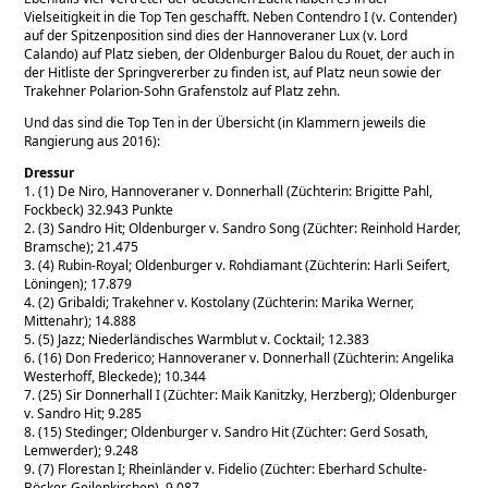
Vielseitigkeit in die Top Ten geschafft. Neben Contendro I (v. Contender)
auf der Spitzenposition sind dies der Hannoveraner Lux (v. Lord
Calando) auf Platz sieben, der Oldenburger Balou du Rouet, der auch in
der Hitliste der Springvererber zu finden ist, auf Platz neun sowie der
Trakehner Polarion-Sohn Grafenstolz auf Platz zehn.
Und das sind die Top Ten in der Übersicht (in Klammern jeweils die
Rangierung aus 2016):
Dressur
1. (1) De Niro, Hannoveraner v. Donnerhall (Züchterin: Brigitte Pahl,
Fockbeck) 32.943 Punkte
2. (3) Sandro Hit; Oldenburger v. Sandro Song (Züchter: Reinhold Harder,
Bramsche); 21.475
3. (4) Rubin-Royal; Oldenburger v. Rohdiamant (Züchterin: Harli Seifert,
Löningen); 17.879
4. (2) Gribaldi; Trakehner v. Kostolany (Züchterin: Marika Werner,
Mittenahr); 14.888
5. (5) Jazz; Niederländisches Warmblut v. Cocktail; 12.383
6. (16) Don Frederico; Hannoveraner v. Donnerhall (Züchterin: Angelika
Westerhoff, Bleckede); 10.344
7. (25) Sir Donnerhall I (Züchter: Maik Kanitzky, Herzberg); Oldenburger
v. Sandro Hit; 9.285
8. (15) Stedinger; Oldenburger v. Sandro Hit (Züchter: Gerd Sosath,
Lemwerder); 9.248
9. (7) Florestan I; Rheinländer v. Fidelio (Züchter: Eberhard Schulte-
Böcker, Geilenkirchen), 9.087