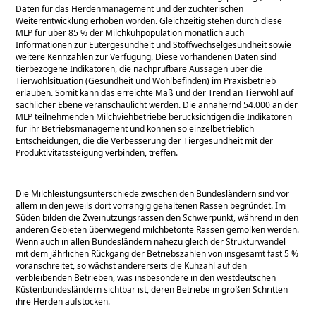
Daten für das Herdenmanagement und der züchterischen
Weiterentwicklung erhoben worden. Gleichzeitig stehen durch diese
MLP für über 85 % der Milchkuhpopulation monatlich auch
Informationen zur Eutergesundheit und Stoffwechselgesundheit sowie
weitere Kennzahlen zur Verfügung. Diese vorhandenen Daten sind
tierbezogene Indikatoren, die nachprüfbare Aussagen über die
Tierwohlsituation (Gesundheit und Wohlbefinden) im Praxisbetrieb
erlauben. Somit kann das erreichte Maß und der Trend an Tierwohl auf
sachlicher Ebene veranschaulicht werden. Die annähernd 54.000 an der
MLP teilnehmenden Milchviehbetriebe berücksichtigen die Indikatoren
für ihr Betriebsmanagement und können so einzelbetrieblich
Entscheidungen, die die Verbesserung der Tiergesundheit mit der
Produktivitätssteigung verbinden, treffen.
Die Milchleistungsunterschiede zwischen den Bundesländern sind vor
allem in den jeweils dort vorrangig gehaltenen Rassen begründet. Im
Süden bilden die Zweinutzungsrassen den Schwerpunkt, während in den
anderen Gebieten überwiegend milchbetonte Rassen gemolken werden.
Wenn auch in allen Bundesländern nahezu gleich der Strukturwandel
mit dem jährlichen Rückgang der Betriebszahlen von insgesamt fast 5 %
voranschreitet, so wächst andererseits die Kuhzahl auf den
verbleibenden Betrieben, was insbesondere in den westdeutschen
Küstenbundesländern sichtbar ist, deren Betriebe in großen Schritten
ihre Herden aufstocken.