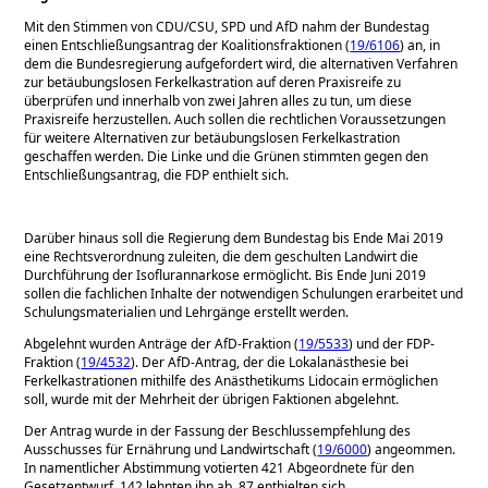
Mit den Stimmen von CDU/CSU, SPD und AfD nahm der Bundestag
einen Entschließungsantrag der Koalitionsfraktionen (
19/6106
) an, in
dem die Bundesregierung aufgefordert wird, die alternativen Verfahren
zur betäubungslosen Ferkelkastration auf deren Praxisreife zu
überprüfen und innerhalb von zwei Jahren alles zu tun, um diese
Praxisreife herzustellen. Auch sollen die rechtlichen Voraussetzungen
für weitere Alternativen zur betäubungslosen Ferkelkastration
geschaffen werden. Die Linke und die Grünen stimmten gegen den
Entschließungsantrag, die FDP enthielt sich.
Darüber hinaus soll die Regierung dem Bundestag bis Ende Mai 2019
eine Rechtsverordnung zuleiten, die dem geschulten Landwirt die
Durchführung der Isoflurannarkose ermöglicht. Bis Ende Juni 2019
sollen die fachlichen Inhalte der notwendigen Schulungen erarbeitet und
Schulungsmaterialien und Lehrgänge erstellt werden.
Abgelehnt wurden Anträge der AfD-Fraktion (
19/5533
) und der FDP-
Fraktion (
19/4532
). Der AfD-Antrag, der die Lokalanästhesie bei
Ferkelkastrationen mithilfe des Anästhetikums Lidocain ermöglichen
soll, wurde mit der Mehrheit der übrigen Faktionen abgelehnt.
Der Antrag wurde in der Fassung der Beschlussempfehlung des
Ausschusses für Ernährung und Landwirtschaft (
19/6000
) angeommen.
In namentlicher Abstimmung votierten 421 Abgeordnete für den
Gesetzentwurf, 142 lehnten ihn ab, 87 enthielten sich.