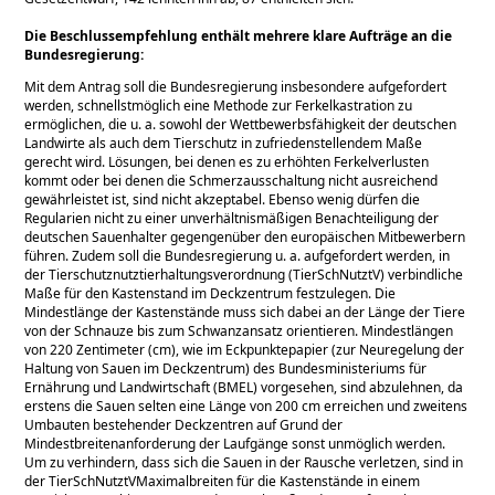
Die Beschlussempfehlung enthält mehrere klare Aufträge an die
Bundesregierung:
Mit dem Antrag soll die Bundesregierung insbesondere aufgefordert
werden, schnellstmöglich eine Methode zur Ferkelkastration zu
ermöglichen, die u. a. sowohl der Wettbewerbsfähigkeit der deutschen
Landwirte als auch dem Tierschutz in zufriedenstellendem Maße
gerecht wird. Lösungen, bei denen es zu erhöhten Ferkelverlusten
kommt oder bei denen die Schmerzausschaltung nicht ausreichend
gewährleistet ist, sind nicht akzeptabel. Ebenso wenig dürfen die
Regularien nicht zu einer unverhältnismäßigen Benachteiligung der
deutschen Sauenhalter gegengenüber den europäischen Mitbewerbern
führen. Zudem soll die Bundesregierung u. a. aufgefordert werden, in
der Tierschutznutztierhaltungsverordnung (TierSchNutztV) verbindliche
Maße für den Kastenstand im Deckzentrum festzulegen. Die
Mindestlänge der Kastenstände muss sich dabei an der Länge der Tiere
von der Schnauze bis zum Schwanzansatz orientieren. Mindestlängen
von 220 Zentimeter (cm), wie im Eckpunktepapier (zur Neuregelung der
Haltung von Sauen im Deckzentrum) des Bundesministeriums für
Ernährung und Landwirtschaft (BMEL) vorgesehen, sind abzulehnen, da
erstens die Sauen selten eine Länge von 200 cm erreichen und zweitens
Umbauten bestehender Deckzentren auf Grund der
Mindestbreitenanforderung der Laufgänge sonst unmöglich werden.
Um zu verhindern, dass sich die Sauen in der Rausche verletzen, sind in
der TierSchNutztVMaximalbreiten für die Kastenstände in einem