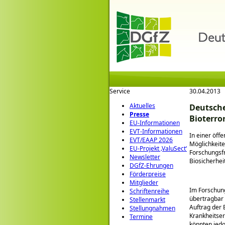
Service
30.04.2013
Aktuelles
Deutsche
Presse
Bioterro
EU-Informationen
EVT-Informationen
In einer öff
EVT/EAAP 2026
Möglichkeite
EU-Projekt ‚ValuSect‘
Forschungsfr
Newsletter
Biosicherhei
DGfZ-Ehrungen
Förderpreise
Mitglieder
Im Forschung
Schriftenreihe
übertragbar 
Stellenmarkt
Auftrag der 
Stellungnahmen
Krankheitser
Termine
könnten jedo