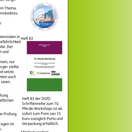
zum Thema.
enskodizes.
e
tenzialen in
Heft 83
efährlichkeit
lte. Der
it und
r
nnen, nur
ger stellte
nd setzte
nnten auch
 seien.
chung
Heft 83 der DGfZ-
aftlichen
Schriftenreihe zum 10.
Pferde-Workshops ist ab
sofort zum Preis von 15
ie Prüfung
Euro zuzüglich Porto und
Verpackung erhältlich.
Fragen im
s-