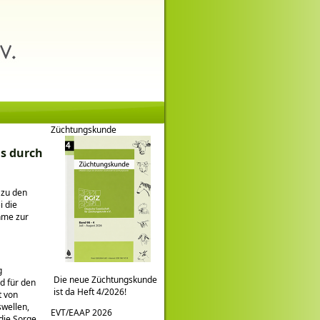
Züchtungskunde
hs durch
 zu den
i die
hme zur
g
Die neue Züchtungskunde
d für den
ist da Heft 4/2026!
t von
swellen,
EVT/EAAP 2026
die Sorge.