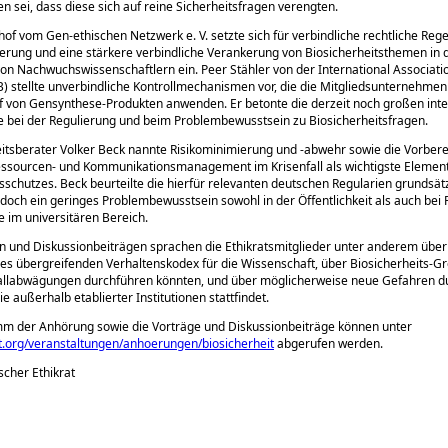
 sei, dass diese sich auf reine Sicherheitsfragen verengten.
thof vom Gen-ethischen Netzwerk e. V. setzte sich für verbindliche rechtliche Reg
erung und eine stärkere verbindliche Verankerung von Biosicherheitsthemen in 
on Nachwuchswissenschaftlern ein. Peer Stähler von der International Associati
B) stellte unverbindliche Kontrollmechanismen vor, die die Mitgliedsunternehmen
 von Gensynthese-Produkten anwenden. Er betonte die derzeit noch großen inte
 bei der Regulierung und beim Problembewusstsein zu Biosicherheitsfragen.
itsberater Volker Beck nannte Risikominimierung und -abwehr sowie die Vorbere
essourcen- und Kommunikationsmanagement im Krisenfall als wichtigste Elemen
schutzes. Beck beurteilte die hierfür relevanten deutschen Regularien grundsätzl
jedoch ein geringes Problembewusstsein sowohl in der Öffentlichkeit als auch bei 
 im universitären Bereich.
n und Diskussionbeiträgen sprachen die Ethikratsmitglieder unter anderem über
nes übergreifenden Verhaltenskodex für die Wissenschaft, über Biosicherheits-Gr
fallabwägungen durchführen könnten, und über möglicherweise neue Gefahren d
e außerhalb etablierter Institutionen stattfindet.
m der Anhörung sowie die Vorträge und Diskussionbeiträge können unter
t.org/veranstaltungen/anhoerungen/biosicherheit
abgerufen werden.
scher Ethikrat