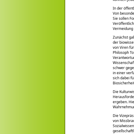
In der öffen
Von besonder
Sie sollen F
Veröffentlic
Vermeidung 
Zunächst gab
der biowisse
von Viren fü
Philosoph To
Verantwortu
Wissenschaft
schwer gege
in einer ver
sich dabei f
Biosicherhei
Die Kulturwi
Herausforder
ergeben. Hie
Wahrnehmung
Die Vizepräs
von Missbrau
Sozialwissen
gesellschaft