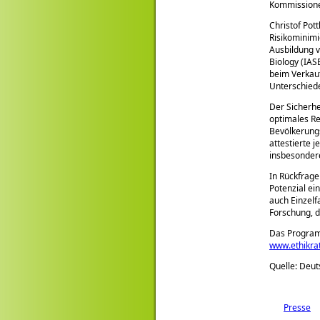
Kommissionen
Christof Pot
Risikominimi
Ausbildung v
Biology (IAS
beim Verkauf
Unterschiede
Der Sicherhe
optimales R
Bevölkerungs
attestierte 
insbesondere
In Rückfrage
Potenzial ei
auch Einzel
Forschung, di
Das Program
www.ethikra
Quelle: Deut
Presse