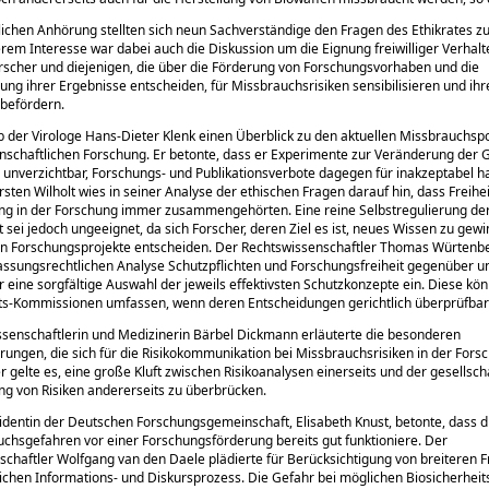
tlichen Anhörung stellten sich neun Sachverständige den Fragen des Ethikrates 
em Interesse war dabei auch die Diskussion um die Eignung freiwilliger Verhalt
orscher und diejenigen, die über die Förderung von Forschungsvorhaben und die
hung ihrer Ergebnisse entscheiden, für Missbrauchsrisiken sensibilisieren und ihr
befördern.
 der Virologe Hans-Dieter Klenk einen Überblick zu den aktuellen Missbrauchspo
nschaftlichen Forschung. Er betonte, dass er Experimente zur Veränderung der G
r unverzichtbar, Forschungs- und Publikationsverbote dagegen für inakzeptabel ha
rsten Wilholt wies in seiner Analyse der ethischen Fragen darauf hin, dass Freihe
ng in der Forschung immer zusammengehörten. Eine reine Selbstregulierung de
 sei jedoch ungeeignet, da sich Forscher, deren Ziel es ist, neues Wissen zu gewi
n Forschungsprojekte entscheiden. Der Rechtswissenschaftler Thomas Würtenber
fassungsrechtlichen Analyse Schutzpflichten und Forschungsfreiheit gegenüber u
ür eine sorgfältige Auswahl der jeweils effektivsten Schutzkonzepte ein. Diese kö
ts-Kommissionen umfassen, wenn deren Entscheidungen gerichtlich überprüfbar
ssenschaftlerin und Medizinerin Bärbel Dickmann erläuterte die besonderen
ungen, die sich für die Risikokommunikation bei Missbrauchsrisiken in der Fors
r gelte es, eine große Kluft zwischen Risikoanalysen einerseits und der gesellsch
 von Risiken andererseits zu überbrücken.
identin der Deutschen Forschungsgemeinschaft, Elisabeth Knust, betonte, dass d
chsgefahren vor einer Forschungsförderung bereits gut funktioniere. Der
schaftler Wolfgang van den Daele plädierte für Berücksichtigung von breiteren 
lichen Informations- und Diskursprozess. Die Gefahr bei möglichen Biosicherheit