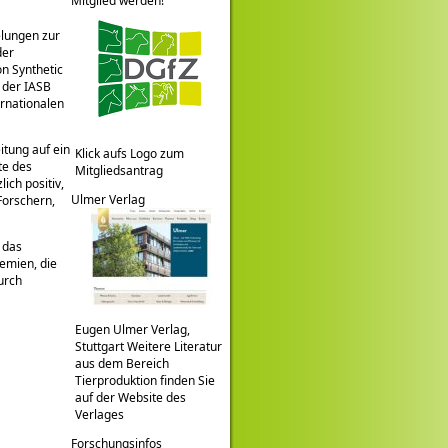
Mitglied werden!
elungen zur
der
on Synthetic
 der IASB
rnationalen
itung auf ein
Klick aufs Logo zum
te des
Mitgliedsantrag
ich positiv,
Ulmer Verlag
Forschern,
 das
emien, die
urch
Eugen Ulmer Verlag,
Stuttgart Weitere Literatur
aus dem Bereich
Tierproduktion finden Sie
auf der Website des
Verlages
Forschungsinfos