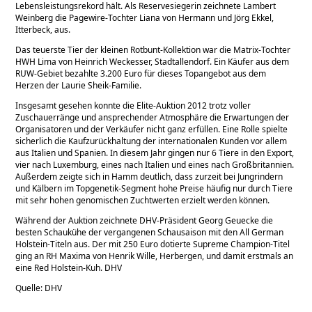
Lebensleistungsrekord hält. Als Reservesiegerin zeichnete Lambert
Weinberg die Pagewire-Tochter Liana von Hermann und Jörg Ekkel,
Itterbeck, aus.
Das teuerste Tier der kleinen Rotbunt-Kollektion war die Matrix-Tochter
HWH Lima von Heinrich Weckesser, Stadtallendorf. Ein Käufer aus dem
RUW-Gebiet bezahlte 3.200 Euro für dieses Topangebot aus dem
Herzen der Laurie Sheik-Familie.
Insgesamt gesehen konnte die Elite-Auktion 2012 trotz voller
Zuschauerränge und ansprechender Atmosphäre die Erwartungen der
Organisatoren und der Verkäufer nicht ganz erfüllen. Eine Rolle spielte
sicherlich die Kaufzurückhaltung der internationalen Kunden vor allem
aus Italien und Spanien. In diesem Jahr gingen nur 6 Tiere in den Export,
vier nach Luxemburg, eines nach Italien und eines nach Großbritannien.
Außerdem zeigte sich in Hamm deutlich, dass zurzeit bei Jungrindern
und Kälbern im Topgenetik-Segment hohe Preise häufig nur durch Tiere
mit sehr hohen genomischen Zuchtwerten erzielt werden können.
Während der Auktion zeichnete DHV-Präsident Georg Geuecke die
besten Schaukühe der vergangenen Schausaison mit den All German
Holstein-Titeln aus. Der mit 250 Euro dotierte Supreme Champion-Titel
ging an RH Maxima von Henrik Wille, Herbergen, und damit erstmals an
eine Red Holstein-Kuh. DHV
Quelle: DHV