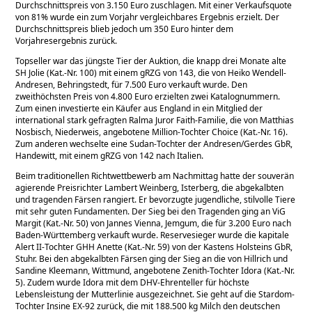
Durchschnittspreis von 3.150 Euro zuschlagen. Mit einer Verkaufsquote
von 81% wurde ein zum Vorjahr vergleichbares Ergebnis erzielt. Der
Durchschnittspreis blieb jedoch um 350 Euro hinter dem
Vorjahresergebnis zurück.
Topseller war das jüngste Tier der Auktion, die knapp drei Monate alte
SH Jolie (Kat.-Nr. 100) mit einem gRZG von 143, die von Heiko Wendell-
Andresen, Behringstedt, für 7.500 Euro verkauft wurde. Den
zweithöchsten Preis von 4.800 Euro erzielten zwei Katalognummern.
Zum einen investierte ein Käufer aus England in ein Mitglied der
international stark gefragten Ralma Juror Faith-Familie, die von Matthias
Nosbisch, Niederweis, angebotene Million-Tochter Choice (Kat.-Nr. 16).
Zum anderen wechselte eine Sudan-Tochter der Andresen/Gerdes GbR,
Handewitt, mit einem gRZG von 142 nach Italien.
Beim traditionellen Richtwettbewerb am Nachmittag hatte der souverän
agierende Preisrichter Lambert Weinberg, Isterberg, die abgekalbten
und tragenden Färsen rangiert. Er bevorzugte jugendliche, stilvolle Tiere
mit sehr guten Fundamenten. Der Sieg bei den Tragenden ging an ViG
Margit (Kat.-Nr. 50) von Jannes Vienna, Jemgum, die für 3.200 Euro nach
Baden-Württemberg verkauft wurde. Reservesieger wurde die kapitale
Alert II-Tochter GHH Anette (Kat.-Nr. 59) von der Kastens Holsteins GbR,
Stuhr. Bei den abgekalbten Färsen ging der Sieg an die von Hillrich und
Sandine Kleemann, Wittmund, angebotene Zenith-Tochter Idora (Kat.-Nr.
5). Zudem wurde Idora mit dem DHV-Ehrenteller für höchste
Lebensleistung der Mutterlinie ausgezeichnet. Sie geht auf die Stardom-
Tochter Insine EX-92 zurück, die mit 188.500 kg Milch den deutschen