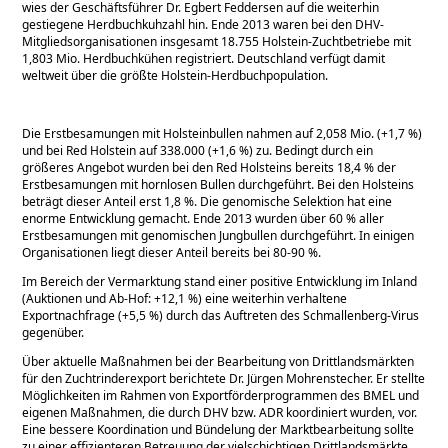
wies der Geschäftsführer Dr. Egbert Feddersen auf die weiterhin
gestiegene Herdbuchkuhzahl hin. Ende 2013 waren bei den DHV-
Mitgliedsorganisationen insgesamt 18.755 Holstein-Zuchtbetriebe mit
1,803 Mio. Herdbuchkühen registriert. Deutschland verfügt damit
weltweit über die größte Holstein-Herdbuchpopulation.
Die Erstbesamungen mit Holsteinbullen nahmen auf 2,058 Mio. (+1,7 %)
und bei Red Holstein auf 338.000 (+1,6 %) zu. Bedingt durch ein
größeres Angebot wurden bei den Red Holsteins bereits 18,4 % der
Erstbesamungen mit hornlosen Bullen durchgeführt. Bei den Holsteins
beträgt dieser Anteil erst 1,8 %. Die genomische Selektion hat eine
enorme Entwicklung gemacht. Ende 2013 wurden über 60 % aller
Erstbesamungen mit genomischen Jungbullen durchgeführt. In einigen
Organisationen liegt dieser Anteil bereits bei 80-90 %.
Im Bereich der Vermarktung stand einer positive Entwicklung im Inland
(Auktionen und Ab-Hof: +12,1 %) eine weiterhin verhaltene
Exportnachfrage (+5,5 %) durch das Auftreten des Schmallenberg-Virus
gegenüber.
Über aktuelle Maßnahmen bei der Bearbeitung von Drittlandsmärkten
für den Zuchtrinderexport berichtete Dr. Jürgen Mohrenstecher. Er stellte
Möglichkeiten im Rahmen von Exportförderprogrammen des BMEL und
eigenen Maßnahmen, die durch DHV bzw. ADR koordiniert wurden, vor.
Eine bessere Koordination und Bündelung der Marktbearbeitung sollte
zu einer effizienteren Betreuung der vielschichtigen Drittlandsmärkte