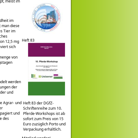
t, meist im
dheit im
zt man diese
s Tier im
iches
Heft 83
von 12,5 mg
iert sich
smenge von
gstagen
delt werden
ldungen der
nder und
ie Agrar- und
Heft 83 der DGfZ-
er
Schriftenreihe zum 10.
opagiert und
Pferde-Workshops ist ab
e des
sofort zum Preis von 15
Euro zuzüglich Porto und
Verpackung erhältlich.