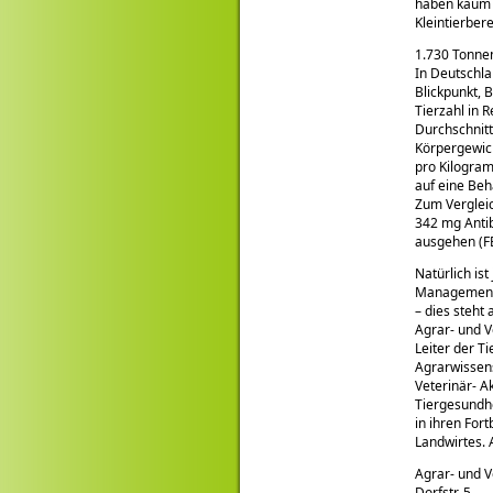
haben kaum 
Kleintierber
1.730 Tonnen
In Deutschla
Blickpunkt, 
Tierzahl in 
Durchschnitt
Körpergewich
pro Kilogram
auf eine Beh
Zum Verglei
342 mg Antib
ausgehen (F
Natürlich is
Managementm
– dies steht
Agrar- und V
Leiter der T
Agrarwissens
Veterinär- A
Tiergesundhe
in ihren For
Landwirtes. 
Agrar- und 
Dorfstr. 5