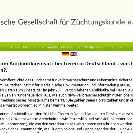
Home
Wir über uns
Kontakt
Datenschutz
! Mitglieder Intern
Jury
zum Antibiotikaeinsatz bei Tieren in Deutschland – was
en?.
 veröffentlichte das Bundesamt für Verbraucherschutz und Lebensmittelsicherheit
om Deutschen Institut für Medizinische Dokumentation und Information (DIMDI)
n Daten zum Einsatz der im Jahr 2011 verschriebenen Antibiotika bei Tieren. Au
die Zahlen
ungeheuerlich
aus, wie auch NRW-Verbraucherschutzminister Joha
semeldung seines Ministeriums bemerkt.
Die Zahlen seien Horrorzahlen und in 
t erwartet worden
, so Minister Remmel weiter.
onnen Antibiotika wurden 2011 bei Tieren in Deutschland durch Tierärzte versch
rund 70% altbewährte Arzneimitteln wie Tetrazyklin und Amoxicillin (immer noc
um Resistenzen!), die von den Veterinären seit Jahrzehnten verschrieben werden.
iotika der Humanmedizin, wie Fluorchinolone und Cephalosporine der 3. und 4. 