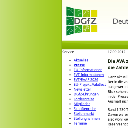
Service
17.09.2012
Aktuelles
Die AVA 
Presse
die Zahl
EU-Informationen
EVT-Informationen
Ganz aktuell
EVT/EAAP 2026
Berlin die v
EU-Projekt ‚ValuSect‘
ausgewertete
Newsletter
Blick sehen 
DGfZ-Ehrungen
in der Pres
Förderpreise
Ausmaß nich
Mitglieder
Schriftenreihe
Rund 1.730 T
Stellenmarkt
Davon waren 
Stellungnahmen
also wohl ka
Termine
Reserveantib