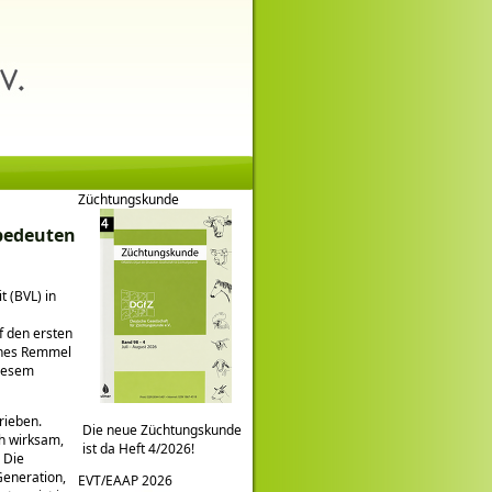
Züchtungskunde
 bedeuten
 (BVL) in
f den ersten
nnes Remmel
diesem
rieben.
Die neue Züchtungskunde
h wirksam,
ist da Heft 4/2026!
 Die
Generation,
EVT/EAAP 2026