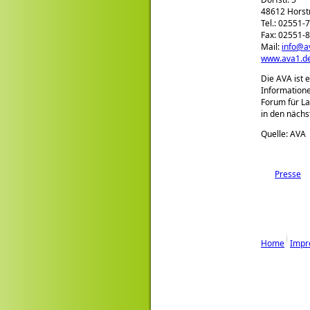
48612 Horst
Tel.: 02551-
Fax: 02551-
Mail:
info@a
www.ava1.d
Die AVA ist 
Informatione
Forum für La
in den nächs
Quelle: AVA
Presse
Home
Impr