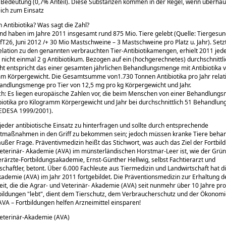
Bedeutung (0,7% Anteil). Diese Substanzen kommen in der Regel, wenn überhaup
eich zum Einsatz
 Antibiotika? Was sagt die Zahl?
nd haben im Jahre 2011 insgesamt rund 875 Mio. Tiere gelebt (Quelle: Tiergesun
BfT26, Juni 2012 /+ 30 Mio Mastschweine – 3 Mastschweine pro Platz u. Jahr). Set
Relation zu den genannten verbrauchten Tier-Antibiotikamengen, erhielt 2011 jede
 nicht einmal 2 g Antibiotikum. Bezogen auf ein (hochgerechnetes) durchschnittl
t entspricht das einer gesamten jährlichen Behandlungsmenge mit Antibiotika 
m Körpergewicht. Die Gesamtsumme von1.730 Tonnen Antibiotika pro Jahr relativ
andlungsmenge pro Tier von 12,5 mg pro kg Körpergewicht und Jahr.
ch: Es liegen europäische Zahlen vor, die beim Menschen von einer Behandlung
iotika pro Kilogramm Körpergewicht und Jahr bei durchschnittlich 51 Behandlun
EDESA 1999/2001).
t jeder antibiotische Einsatz zu hinterfragen und sollte durch entsprechende
aßnahmen in den Griff zu bekommen sein; jedoch müssen kranke Tiere behan
 außer Frage. Präventivmedizin heißt das Stichwort, was auch das Ziel der Fortbi
eterinär- Akademie (AVA) im münsterländischen Horstmar-Leer ist, wie der Grü
ierärzte-Fortbildungsakademie, Ernst-Günther Hellwig, selbst Fachtierarzt und
chaftler, betont. Über 6.000 Fachleute aus Tiermedizin und Landwirtschaft hat d
kademie (AVA) im Jahr 2011 fortgebildet. Die Präventionsmedizin zur Erhaltung d
it, die die Agrar- und Veterinär- Akademie (AVA) seit nunmehr über 10 Jahre pr
tbildungen
lebt
, dient dem Tierschutz, dem Verbraucherschutz und der Ökonomi
AVA – Fortbildungen helfen Arzneimittel einsparen!
Veterinär-Akademie (AVA)