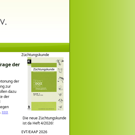
Züchtungskunde
frage der
Betonung der
ung zur
ollen dazu
te der
d
 gegen
.
>>>
Die neue Züchtungskunde
ist da Heft 4/2026!
EVT/EAAP 2026