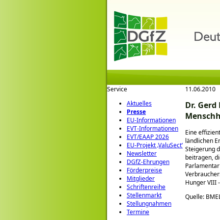
Service
11.06.2010
Aktuelles
Dr. Gerd
Presse
Menschh
EU-Informationen
EVT-Informationen
Eine effizie
EVT/EAAP 2026
ländlichen E
EU-Projekt ‚ValuSect‘
Steigerung d
Newsletter
beitragen, d
DGfZ-Ehrungen
Parlamentari
Förderpreise
Verbrauchers
Mitglieder
Hunger VIII
Schriftenreihe
Stellenmarkt
Quelle: BME
Stellungnahmen
Termine