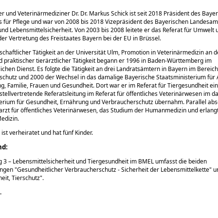
r und Veterinärmediziner Dr. Dr. Markus Schick ist seit 2018 Präsident des Baye
für Pflege und war von 2008 bis 2018 Vizepräsident des Bayerischen Landesam
nd Lebensmittelsicherheit. Von 2003 bis 2008 leitete er das Referat für Umwelt 
er Vertretung des Freistaates Bayern bei der EU in Brüssel.
chaftlicher Tätigkeit an der Universität Ulm, Promotion in Veterinärmedizin an 
praktischer tierärztlicher Tätigkeit begann er 1996 in Baden-Württemberg im
lichen Dienst. Es folgte die Tätigkeit an drei Landratsämtern in Bayern im Bereich
chutz und 2000 der Wechsel in das damalige Bayerische Staatsministerium für 
g, Familie, Frauen und Gesundheit. Dort war er im Referat für Tiergesundheit ein
 stellvertretende Referatsleitung im Referat für öffentliches Veterinärwesen im 
erium für Gesundheit, Ernährung und Verbraucherschutz übernahm. Parallel abso
arzt für öffentliches Veterinärwesen, das Studium der Humanmedizin und erlang
edizin.
k ist verheiratet und hat fünf Kinder.
nd:
g 3 – Lebensmittelsicherheit und Tiergesundheit im BMEL umfasst die beiden
ungen
Gesundheitlicher Verbraucherschutz - Sicherheit der Lebensmittelkette
u
eit, Tierschutz
.
L