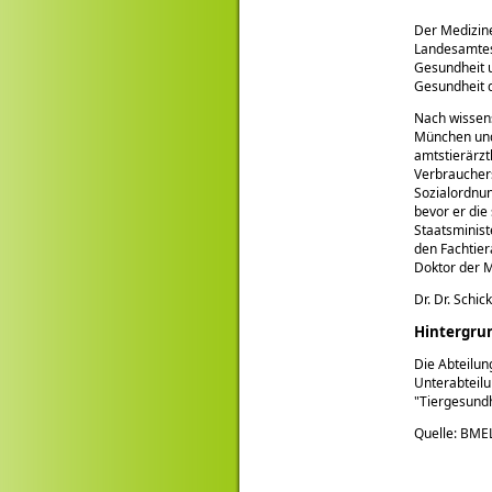
Der Medizine
Landesamtes 
Gesundheit u
Gesundheit d
Nach wissens
München und 
amtstierärzt
Verbrauchers
Sozialordnun
bevor er die
Staatsminist
den Fachtier
Doktor der M
Dr. Dr. Schic
Hintergru
Die Abteilun
Unterabteil
Tiergesundh
Quelle: BME