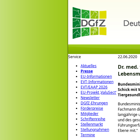
Service
22.06.2020
Aktuelles
Dr. med.
Presse
Lebensmi
EU-Informationen
EVT-Informationen
Bundesminis
EVT/EAAP 2026
Schick mit 
EU-Projekt ‚ValuSect‘
Tiergesund
Newsletter
DGfZ-Ehrungen
Bundesminis
Förderpreise
Fachmann die
Mitglieder
langjährige
Schriftenreihe
und des gesu
Stellenmarkt
Führungserfa
Stellungnahmen
Ebene mit.
Termine