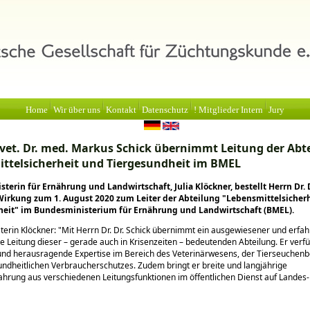
Home
Wir über uns
Kontakt
Datenschutz
! Mitglieder Intern
Jury
 vet. Dr. med. Markus Schick übernimmt Leitung der Abt
ttelsicherheit und Tiergesundheit im BMEL
terin für Ernährung und Landwirtschaft, Julia Klöckner, bestellt Herrn Dr. 
Wirkung zum 1. August 2020 zum Leiter der Abteilung
Lebensmittelsicherh
heit
im Bundesministerium für Ernährung und Landwirtschaft (BMEL).
terin Klöckner:
Mit Herrn Dr. Dr. Schick übernimmt ein ausgewiesener und erfa
 Leitung dieser – gerade auch in Krisenzeiten – bedeutenden Abteilung. Er verf
 und herausragende Expertise im Bereich des Veterinärwesens, der Tierseuche
ndheitlichen Verbraucherschutzes. Zudem bringt er breite und langjährige
hrung aus verschiedenen Leitungsfunktionen im öffentlichen Dienst auf Landes-