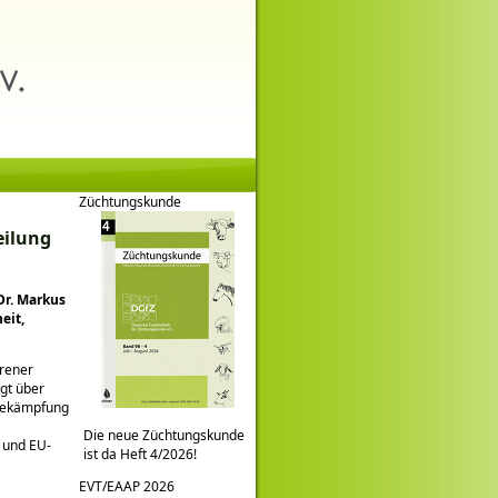
Züchtungskunde
eilung
Dr. Markus
eit,
hrener
ügt über
nbekämpfung
Die neue Züchtungskunde
 und EU-
ist da Heft 4/2026!
EVT/EAAP 2026