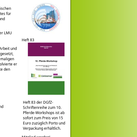
rischen
tes für
und
der LMU
Heft 83
Arbeit und
gesetzt,
damaligen
lvierte er
te den
Heft 83 der DGfZ-
nd
Schriftenreihe zum 10.
Pferde-Workshops ist ab
sofort zum Preis von 15
Euro zuzüglich Porto und
Verpackung erhältlich.