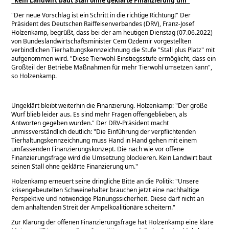
Kein Landwirt baut Stall ohne geklärte Finanzierung um
Der neue Vorschlag ist ein Schritt in die richtige Richtung!
Der
Präsident des Deutschen Raiffeisenverbandes (DRV), Franz-Josef
Holzenkamp, begrüßt, dass bei der am heutigen Dienstag (07.06.2022)
von Bundeslandwirtschaftsminister Cem Özdemir vorgestellten
verbindlichen Tierhaltungskennzeichnung die Stufe
Stall plus Platz
mit
aufgenommen wird.
Diese Tierwohl-Einstiegsstufe ermöglicht, dass ein
Großteil der Betriebe Maßnahmen für mehr Tierwohl umsetzen kann
,
so Holzenkamp.
Ungeklärt bleibt weiterhin die Finanzierung. Holzenkamp:
Der große
Wurf blieb leider aus. Es sind mehr Fragen offengeblieben, als
Antworten gegeben wurden.
Der DRV-Präsident macht
unmissverständlich deutlich:
Die Einführung der verpflichtenden
Tierhaltungskennzeichnung muss Hand in Hand gehen mit einem
umfassenden Finanzierungskonzept. Die nach wie vor offene
Finanzierungsfrage wird die Umsetzung blockieren. Kein Landwirt baut
seinen Stall ohne geklärte Finanzierung um.
Holzenkamp erneuert seine dringliche Bitte an die Politik:
Unsere
krisengebeutelten Schweinehalter brauchen jetzt eine nachhaltige
Perspektive und notwendige Planungssicherheit. Diese darf nicht an
dem anhaltenden Streit der Ampelkoalitionäre scheitern.
Zur Klärung der offenen Finanzierungsfrage hat Holzenkamp eine klare