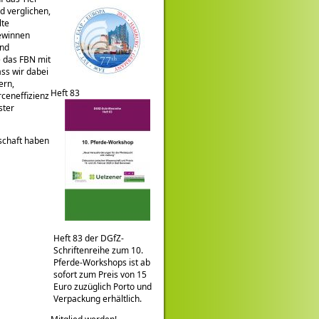
 verglichen,
lte
gewinnen
und
 das FBN mit
ass wir dabei
ern,
Heft 83
ceneffizienz
ster
schaft haben
Heft 83 der DGfZ-
Schriftenreihe zum 10.
Pferde-Workshops ist ab
sofort zum Preis von 15
Euro zuzüglich Porto und
Verpackung erhältlich.