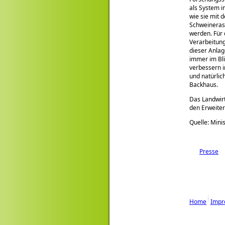
als System 
wie sie mit 
Schweineras
werden. Für 
Verarbeitung
dieser Anlag
immer im Bli
verbessern i
und natürlic
Backhaus.
Das Landwir
den Erweiter
Quelle: Min
Presse
Home
Impr