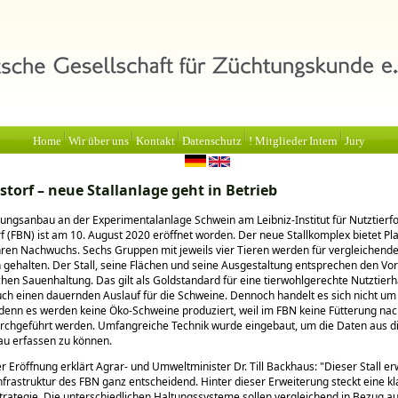
Home
Wir über uns
Kontakt
Datenschutz
! Mitglieder Intern
Jury
orf – neue Stallanlage geht in Betrieb
ungsanbau an der Experimentalanlage Schwein am Leibniz-Institut für Nutztierf
(FBN) ist am 10. August 2020 eröffnet worden. Der neue Stallkomplex bietet Pla
ren Nachwuchs. Sechs Gruppen mit jeweils vier Tieren werden für vergleichend
gehalten. Der Stall, seine Flächen und seine Ausgestaltung entsprechen den Vo
chen Sauenhaltung. Das gilt als Goldstandard für eine tierwohlgerechte Nutztierh
uch einen dauernden Auslauf für die Schweine. Dennoch handelt es sich nicht u
 denn es werden keine Öko-Schweine produziert, weil im FBN keine Fütterung na
rchgeführt werden. Umfangreiche Technik wurde eingebaut, um die Daten aus d
au erfassen zu können.
er Eröffnung erklärt Agrar- und Umweltminister Dr. Till Backhaus:
Dieser Stall er
frastruktur des FBN ganz entscheidend. Hinter dieser Erweiterung steckt eine kl
rategie. Die unterschiedlichen Haltungssysteme sollen vergleichend in Bezug au