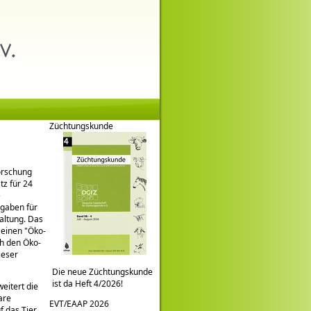
Züchtungskunde
orschung
tz für 24
e
rgaben für
altung. Das
m einen
Öko-
ch den Öko-
ieser
Die neue Züchtungskunde
ist da Heft 4/2026!
weitert die
are
EVT/EAAP 2026
f das Tier