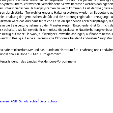
im System untersucht werden. Verschiedene Schweinerassen werden dahingehend
den unterschiedlichen Haltungssystemen zu Recht kommen. Es ist denkbar, dass a
sen durch stärker Tierwohl orientierte Haltungssysteme wieder an Bedeutung 
die Erhaltung der genetischen Vielfalt und die Stärkung regionaler Erzeugungs- 
sketten wäre das durchaus hilfreich.
Es seien spannende Forschungsfragen, die
e in die Bearbeitung nehme, so der Minister weiter.
Entscheidend ist für mich, d
ck behalten, wie können die Erkenntnisse die praktische Nutztierhaltung verbess
n Bezug auf mehr Tierwohl, auf weniger Umweltbelastungen, auf höhere Ressour
h auch in Bezug auf eine auskömmliche Ökonomie bei den Landwirten,
sagt Mini
tschaftsministerium MV und das Bundesministerium für Ernährung und Landwirt
ungsanbau in Höhe 1,8 Mio. Euro gefördert.
isterpräsidentin des Landes Mecklenburg-Vorpommern
essum
AGB
Schutzrechte
Datenschutz