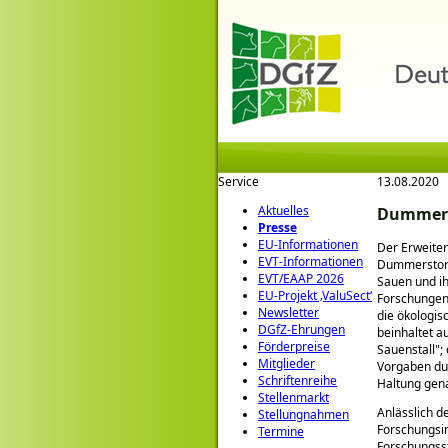
Service
13.08.2020
Aktuelles
Dummerst
Presse
EU-Informationen
Der Erweiter
EVT-Informationen
Dummerstorf 
EVT/EAAP 2026
Sauen und ih
EU-Projekt ‚ValuSect‘
Forschungen 
Newsletter
die ökologis
DGfZ-Ehrungen
beinhaltet a
Förderpreise
Sauenstall
;
Mitglieder
Vorgaben du
Schriftenreihe
Haltung gen
Stellenmarkt
Anlässlich d
Stellungnahmen
Forschungsin
Termine
Forschungsst