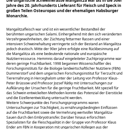
Die ungarische Schweinerasse Mangalitza war bis in die 50er
Jahre des 20. Jahrhunderts Lieferant für Fleisch und Speck in
großen Teilen Osteuropas und der ehemaligen Habsburger
Monarchie.
Mangalitzafleisch war und ist ein wesentlicher Bestandteil der
berühmten ungarischen Salami. Einhergehend mit den sich veränderten
Verzehrgewohnheiten, der Züchtung fettarmer Rassen und einer
intensiven Schweinehaltung verringerte sich der Bestand an Mangalitza
jedoch drastisch. Mitte der 90er Jahre erfolgte eine Rückbesinnung auf
die Mangalitza als eine bedeutende nationale und europäische
Nutztierressource. Hemmnis darauf eingeleiteter Zuchtprogramme war
deren geringe Fruchtbarkeit. 1998 begannen Wissenschaftler des
Forschungsinstituts für die Biologie landwirtschaftlicher Nutztiere (FBN)
Dummerstorf und dem ungarischen Forschungsinstitut für Tierzucht und
Tierernährung in Herceghalom unter der Leitung von Professor Klaus-
Peter Brüssow und Professor Jozsef Rátky mit Untersuchungen zur
Aufklärung der Ursachen für die geringe Fruchtbarkeit. Mit speziell für
das Schwein entwickelten Methoden konnte das Potenzial der Eierstöcke
und die Eizellenentwicklung untersucht werden.
Weitere Schwerpunkte des Forschungsprogramms waren
Untersuchungen zur Trächtigkeit, zu ernährungsbedingten Einflüssen
auf die Fruchtbarkeit sowie die Vermehrung wertvoller Mangalitza-
Sauen durch den Embryotransfer. Darüber hinaus erforschten
Spezialisten für die Fleischqualität in der Gruppe von Professor Klaus
Ender am FBN in Kooperation mit ungarischen Kollegen aus der