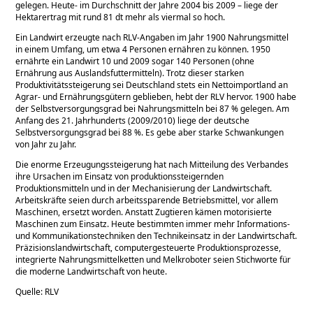
gelegen. Heute- im Durchschnitt der Jahre 2004 bis 2009 – liege der
Hektarertrag mit rund 81 dt mehr als viermal so hoch.
Ein Landwirt erzeugte nach RLV-Angaben im Jahr 1900 Nahrungsmittel
in einem Umfang, um etwa 4 Personen ernähren zu können. 1950
ernährte ein Landwirt 10 und 2009 sogar 140 Personen (ohne
Ernährung aus Auslandsfuttermitteln). Trotz dieser starken
Produktivitätssteigerung sei Deutschland stets ein Nettoimportland an
Agrar- und Ernährungsgütern geblieben, hebt der RLV hervor. 1900 habe
der Selbstversorgungsgrad bei Nahrungsmitteln bei 87 % gelegen. Am
Anfang des 21. Jahrhunderts (2009/2010) liege der deutsche
Selbstversorgungsgrad bei 88 %. Es gebe aber starke Schwankungen
von Jahr zu Jahr.
Die enorme Erzeugungssteigerung hat nach Mitteilung des Verbandes
ihre Ursachen im Einsatz von produktionssteigernden
Produktionsmitteln und in der Mechanisierung der Landwirtschaft.
Arbeitskräfte seien durch arbeitssparende Betriebsmittel, vor allem
Maschinen, ersetzt worden. Anstatt Zugtieren kämen motorisierte
Maschinen zum Einsatz. Heute bestimmten immer mehr Informations-
und Kommunikationstechniken den Technikeinsatz in der Landwirtschaft.
Präzisionslandwirtschaft, computergesteuerte Produktionsprozesse,
integrierte Nahrungsmittelketten und Melkroboter seien Stichworte für
die moderne Landwirtschaft von heute.
Quelle: RLV