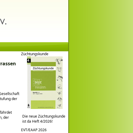
Züchtungskunde
rrassen
Gesellschaft
tufung der
efährdet
Die neue Züchtungskunde
n, der
ist da Heft 4/2026!
EVT/EAAP 2026