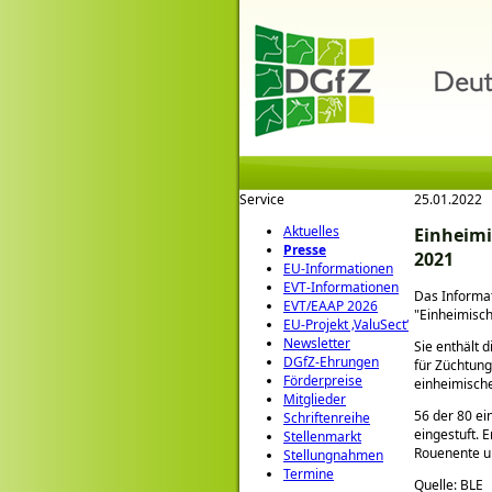
Service
25.01.2022
Aktuelles
Einheimi
Presse
2021
EU-Informationen
EVT-Informationen
Das Informat
EVT/EAAP 2026
Einheimisch
EU-Projekt ‚ValuSect‘
Newsletter
Sie enthält 
DGfZ-Ehrungen
für Züchtun
Förderpreise
einheimisch
Mitglieder
56 der 80 ei
Schriftenreihe
eingestuft. 
Stellenmarkt
Rouenente u
Stellungnahmen
Termine
Quelle: BLE