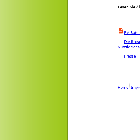
Lesen Sie d
PM Rote 
Die Bros
Nutztierrass
Presse
Home
Impr