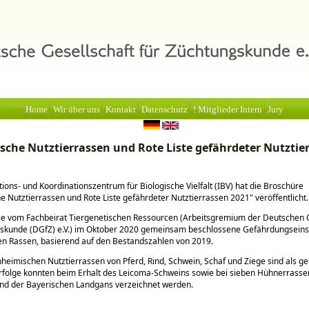
Home
Wir über uns
Kontakt
Datenschutz
! Mitglieder Intern
Jury
sche Nutztierrassen und Rote Liste gefährdeter Nutztie
ions- und Koordinationszentrum für Biologische Vielfalt (IBV) hat die Broschüre
e Nutztierrassen und Rote Liste gefährdeter Nutztierrassen 2021
veröffentlicht.
die vom Fachbeirat Tiergenetischen Ressourcen (Arbeitsgremium der Deutschen 
gskunde (DGfZ) e.V.) im Oktober 2020 gemeinsam beschlossene Gefährdungseins
en Rassen, basierend auf den Bestandszahlen von 2019.
nheimischen Nutztierrassen von Pferd, Rind, Schwein, Schaf und Ziege sind als g
Erfolge konnten beim Erhalt des Leicoma-Schweins sowie bei sieben Hühnerrasse
nd der Bayerischen Landgans verzeichnet werden.