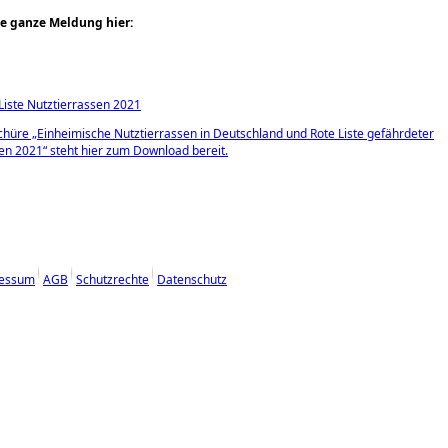
ie ganze Meldung hier:
Liste Nutztierrassen 2021
chüre „Einheimische Nutztierrassen in Deutschland und Rote Liste gefährdeter
en 2021“ steht hier zum Download bereit.
essum
AGB
Schutzrechte
Datenschutz