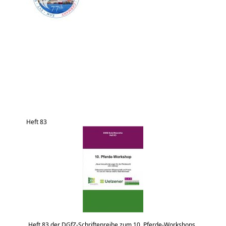
Heft 83
Heft 83 der DGfZ-Schriftenreihe zum 10. Pferde-Workshops