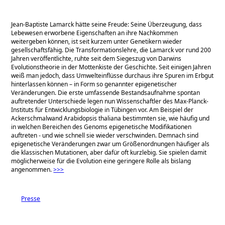
Jean-Baptiste Lamarck hätte seine Freude: Seine Überzeugung, dass
Lebewesen erworbene Eigenschaften an ihre Nachkommen
weitergeben können, ist seit kurzem unter Genetikern wieder
gesellschaftsfähig. Die Transformationslehre, die Lamarck vor rund 200
Jahren veröffentlichte, ruhte seit dem Siegeszug von Darwins
Evolutionstheorie in der Mottenkiste der Geschichte. Seit einigen Jahren
weiß man jedoch, dass Umwelteinflüsse durchaus ihre Spuren im Erbgut
hinterlassen können – in Form so genannter epigenetischer
Veränderungen. Die erste umfassende Bestandsaufnahme spontan
auftretender Unterschiede legen nun Wissenschaftler des Max-Planck-
Instituts für Entwicklungsbiologie in Tübingen vor. Am Beispiel der
Ackerschmalwand Arabidopsis thaliana bestimmten sie, wie häufig und
in welchen Bereichen des Genoms epigenetische Modifikationen
auftreten - und wie schnell sie wieder verschwinden. Demnach sind
epigenetische Veränderungen zwar um Größenordnungen häufiger als
die klassischen Mutationen, aber dafür oft kurzlebig. Sie spielen damit
möglicherweise für die Evolution eine geringere Rolle als bislang
angenommen.
>>>
Presse