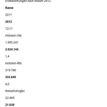
Erstbesamungen nach Rassen 2012
Rasse
2011
2012
12:11
Holstein-Sbt
1.995.241
2.024.144
1,4
Holstein-Rbt
319.786
332.645
4,0
Rotvieh/Angler
22.469
21.029