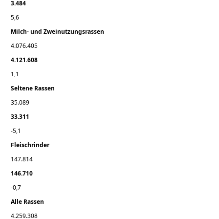
3.484
5,6
Milch- und Zweinutzungsrassen
4.076.405
4.121.608
1,1
Seltene Rassen
35.089
33.311
-5,1
Fleischrinder
147.814
146.710
-0,7
Alle Rassen
4.259.308