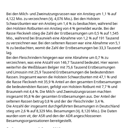
Bei den Milch- und Zweinutzungsrassen war ein Anstieg um 1,1 % auf
4,122 Mio. zu verzeichnen (Vj. 4,076 Mio.). Bei den Holstein
Schwarzbunten war ein Anstieg um 1,4 % zu beobachten, während bei
den Holstein Rotbunten ein Anstieg von 4 % gemeldet wurde. Bei der
Rasse Fleckvieh stieg die Zahl der Erstbesamungen um 0,5 % auf 1,545
Mio., während bei Braunvieh eine Abnahme von 1,2 % auf 191 Tausend
zu verzeichnen war. Bei den seltenen Rassen war eine Abnahme von 5,1
% zu beobachten, womit die Zahl der Erstbesamungen bei 33,3 Tausend
lag.
Bei den Fleischrindern hingegen war eine Abnahme um 0,7 % zu
verzeichnen, was eine Anzahl von 146,7 Tausend bedeutet. Hier waren
weiterhin die Weißblauen Belgier mit 75,6 Tausend Erstbesamungen
und Limousin mit 25,9 Tausend Erstbesamungen die bedeutendsten
Rassen. Insgesamt waren die Holstein Schwarzbunten mit 47,1 % und
die Rasse Fleckvieh mit 35,9 % Anteil an den gesamten Erstbesamungen
die bedeutendsten Rassen, gefolgt von Holstein Rotbunt mit 7,7 % und
Braunvieh mit 4,4 %. Die Milch- und Zweinutzungsrassen machten
insgesamt 95,8 % der gesamten Erstbesamungen aus. Der Anteil der
seltenen Rassen betrug 0,8 % und der der Fleischrinder 3,4 %.
Die Anzahl der insgesamt durchgeführten Besamungen in Deutschland
stieg um 2,6 % auf 8,329 Mio. Besamungen (Vj. 8,120 Mio.). Die Daten
wurden vom vit, der ASR und den der ADR angeschlossenen
Besamungsorganisationen bereitgestellt.