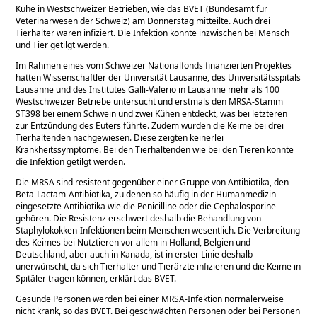
Kühe in Westschweizer Betrieben, wie das BVET (Bundesamt für
Veterinärwesen der Schweiz) am Donnerstag mitteilte. Auch drei
Tierhalter waren infiziert. Die Infektion konnte inzwischen bei Mensch
und Tier getilgt werden.
Im Rahmen eines vom Schweizer Nationalfonds finanzierten Projektes
hatten Wissenschaftler der Universität Lausanne, des Universitätsspitals
Lausanne und des Institutes Galli-Valerio in Lausanne mehr als 100
Westschweizer Betriebe untersucht und erstmals den MRSA-Stamm
ST398 bei einem Schwein und zwei Kühen entdeckt, was bei letzteren
zur Entzündung des Euters führte. Zudem wurden die Keime bei drei
Tierhaltenden nachgewiesen. Diese zeigten keinerlei
Krankheitssymptome. Bei den Tierhaltenden wie bei den Tieren konnte
die Infektion getilgt werden.
Die MRSA sind resistent gegenüber einer Gruppe von Antibiotika, den
Beta-Lactam-Antibiotika, zu denen so häufig in der Humanmedizin
eingesetzte Antibiotika wie die Penicilline oder die Cephalosporine
gehören. Die Resistenz erschwert deshalb die Behandlung von
Staphylokokken-Infektionen beim Menschen wesentlich. Die Verbreitung
des Keimes bei Nutztieren vor allem in Holland, Belgien und
Deutschland, aber auch in Kanada, ist in erster Linie deshalb
unerwünscht, da sich Tierhalter und Tierärzte infizieren und die Keime in
Spitäler tragen können, erklärt das BVET.
Gesunde Personen werden bei einer MRSA-Infektion normalerweise
nicht krank, so das BVET. Bei geschwächten Personen oder bei Personen