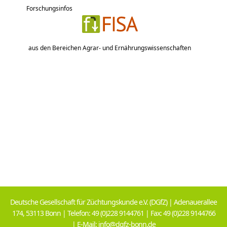
Forschungsinfos
aus den Bereichen Agrar- und Ernährungswissenschaften
Deutsche Gesellschaft für Züchtungskunde e.V. (DGfZ) | Adenauerallee
174, 53113 Bonn | Telefon: 49 (0)228 9144761 | Fax: 49 (0)228 9144766
| E-Mail: info@dgfz-bonn.de