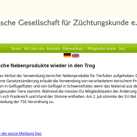
Home
Wir über uns
Kontakt
Datenschutz
! Mitglieder Intern
Jury
ische Nebenprodukte wieder in den Trog
as Verbot der Verwendung tierischer Nebenprodukte für Tierfutter aufgehoben. 
ene Gesetzesänderung erlaubt die Verwendung von verarbeitetem tierischem Pro
n in Geflügelfutter und von Geflügel in Schweinefutter, wenn das Material aus d
 gesunder Tiere stammt. Während die meisten EU-Mitgliedstaaten der Änderun
 sich Frankreich und Irland der Stimme enthalten. Am 2. Juli stimmte der EU-Rat
hiedung der TSE-Verordnung zu.
e die ganze Meldung hier.