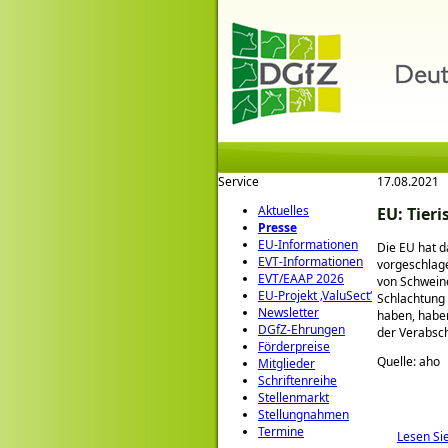
Service
17.08.2021
Aktuelles
EU: Tier
Presse
EU-Informationen
Die EU hat d
EVT-Informationen
vorgeschlag
EVT/EAAP 2026
von Schweine
EU-Projekt ‚ValuSect‘
Schlachtung
Newsletter
haben, haben
DGfZ-Ehrungen
der Verabsc
Förderpreise
Quelle: aho
Mitglieder
Schriftenreihe
Stellenmarkt
Stellungnahmen
Termine
Lesen Si