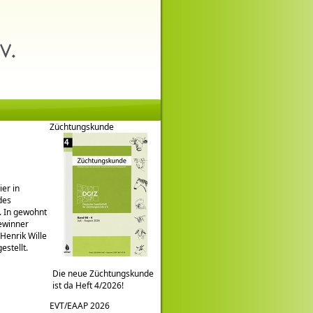
Züchtungskunde
er in
des
. In gewohnt
ewinner
Henrik Wille
estellt.
Die neue Züchtungskunde
ist da Heft 4/2026!
EVT/EAAP 2026