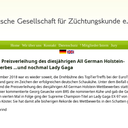
Home
Wir über uns
Kontakt
Datenschutz
! Mitglieder Intern
Jury
: Preisverleihung des diesjährigen All German Holstein-
erbes …und nochmal Lady Gaga
ber 2018 war es wieder soweit, die Drehbühne des TopTierTreffs bei der EuroTi
nd ganz im Zeichen der erfolgreichen deutschen Schaukühe. Unter dem Beifall 
nd die Preisverleihung des diesjährigen All German Holstein-Wettbewerbes statt
nier kommentierte Georg Geuecke vom BRS die nominierten Kühe und gab die G
 vierten Mal in Folge ging der Supreme Champion-Titel an Lady Gaga EX-97 von 
h Köster. Sie hat damit alle bisherigen Rekorde des Wettbewerbs in den Schatten g
hrind