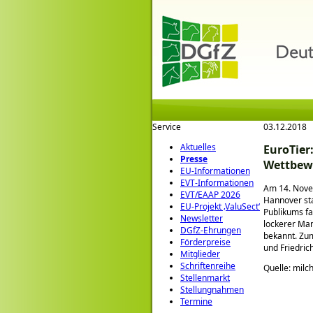
Service
03.12.2018
Aktuelles
EuroTier
Presse
Wettbew
EU-Informationen
EVT-Informationen
Am 14. Novem
EVT/EAAP 2026
Hannover sta
EU-Projekt ‚ValuSect‘
Publikums fa
Newsletter
lockerer Ma
DGfZ-Ehrungen
bekannt. Zum
Förderpreise
und Friedric
Mitglieder
Schriftenreihe
Quelle: milc
Stellenmarkt
Stellungnahmen
Termine