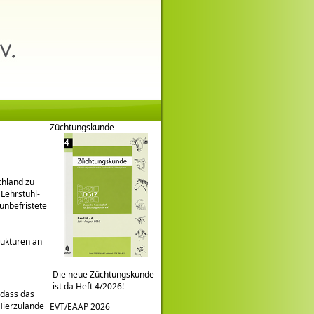
Züchtungskunde
chland zu
Lehrstuhl-
unbefristete
rukturen an
Die neue Züchtungskunde
ist da Heft 4/2026!
 dass das
 Hierzulande
EVT/EAAP 2026