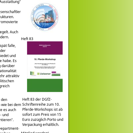
Ausstattung
ssenschaftler
rukturen.
Promovierte
egelt. Auch
ndern.
Heft 83
pät falle,
 der
hiedet und
e habe. Es
g darüber
tionalität
hr attraktiv
litischen
greich
Heft 83 der DGfZ-
, den
Schriftenreihe zum 10.
h wie bei dem
Pferde-Workshops ist ab
te es auch
sofort zum Preis von 15
s- und
Euro zuzüglich Porto und
ntieren
.
Verpackung erhältlich.
 Department-