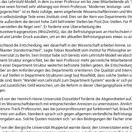
s das Lehrstuhl-Modell, in dem zu einer Professur ein bis zwei Mitarbeitende als
ese seien formell sehr abhängig von ihrem Professor.
Moderner, leistungs- und
ngsgerechter
ist es Reitz zufolge, wenn angehende Wissenschaftlerinnen und Wi
n selbstständige Teile eines Instituts sind. Dies sei der Kern von Departments-St
ierte außerdem die derzeit hohe Zahl befristeter Stellen bei Post-Doc-Stellen. Für 
uerstellen die Regel sein
. Er forderte eine Überarbeitung des
szeitvertragsgesetzes (WissZeitVG), das die Befristungspraxis an Hochschulen r
 und Länder Druck ausüben, um an der aktuellen Befristungspraxis etwas zu ä
schland die Entscheidung, wer dauerhaft in der Wissenschaft arbeiten könne, so s
ifikanter Standortnachteil
, sagte Tobias Rosefeldt vom Institut für Philosophie an
versität zu Berlin. Sein Institut habe sich bereits vom Lehrstuhl-Modell verabsc
ent-Struktur eingerichtet, bei der kein Professor mehr persönliche Mitarbeitend
n einer Department-Struktur weiterhin befristete Stellen geben, die Entscheidun
ber an den Anforderungen des Departments orientieren. Die Qualität und Interna
 auf Stellen in Department-Strukturen zeigt laut Rosefeldt, dass solche Stellen se
nde sind. Beim
Wandel vom Lehrstuhl zum Department-System
würde er sich po
und zusätzliches Geld wünschen, um die Reform in dieser Übergangsphase erfol
gen.
ck von der Heinrich-Heine-Universität Düsseldorf forderte die Abgeordneten auf
 im Wissenschaftsbereich mit entsprechenden Anreizen zu unterstützen. Ähnlic
enure-Track-Professuren, was bei Juniorprofessuren gut funktioniert hat, bräuch
Anreiz von außen. Steinbeck sprach sich gegen allgemein-verbindliche Befristung
svorgaben aus. Solche Quoten müssten sich
an den Bedingungen der Fächer orie
ff von der Bergische Universität Wuppertal warnte davor, den Universitäten eine