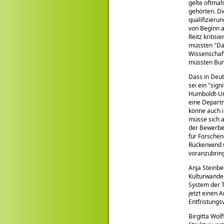
gelte oftmal
gehörten. Di
qualifizieru
von Beginn a
Reitz kritis
müssten
Da
Wissenschaft
müssten Bund
Dass in Deut
sei ein
sign
Humboldt-Uni
eine Departm
könne auch i
müsse sich a
der Bewerber
für Forsche
Rückenwind 
voranzubrin
Anja Steinbe
Kulturwandel
System der T
jetzt einen 
Entfristung
Birgitta Wol