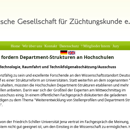
Home
Wir über uns
Kontakt
Datenschutz
! Mitglieder Intern
Jury
 fordern Department-Strukturen an Hochschulen
 Technologie, Raumfahrt und Technikfolgenabschätzung/Ausschuss
zfähig zu sein und exzellente Forschende an den Wissenschaftsstandort Deuts
f es einer Strukturreform an Universitäten. Statt weiterhin an dem sogenannten
zuhalten, müssten die Hochschulen Department-Strukturen etablieren und mehr 
llen anbieten. Darin war sich der Großteil der Experten am Mittwochmittag im
sschuss einig. In einem öffentlichen Fachgespräch diskutierten die geladenen
ndigen zu dem Thema
Weiterentwicklung von Stellenprofilen und Department-St
n
.
 von der Friedrich-Schiller-Universität Jena vertrat im Fachgespräch die Meinung,
tem nicht gut geeignet ist, um den Einstieg in die Wissenschaft zu ermöglichen.