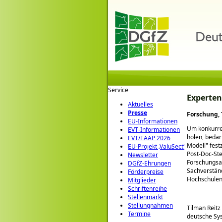
Service
Experten
Aktuelles
Presse
Forschung,
EU-Informationen
Um konkurren
EVT-Informationen
holen, bedar
EVT/EAAP 2026
Modell
fest
EU-Projekt ‚ValuSect‘
Post-Doc-Ste
Newsletter
Forschungsau
DGfZ-Ehrungen
Sachverstä
Förderpreise
Hochschule
Mitglieder
Schriftenreihe
Stellenmarkt
Stellungnahmen
Tilman Reitz
Termine
deutsche Sys