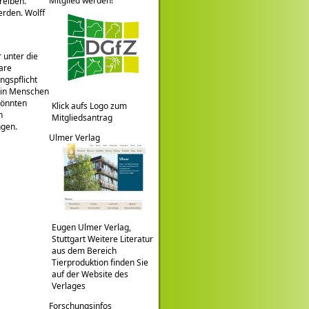
Mitglied werden!
reiben.
erden. Wolff
 unter die
lare
ngspflicht
er in Menschen
 könnten
Klick aufs Logo zum
n
Mitgliedsantrag
ngen.
Ulmer Verlag
Eugen Ulmer Verlag,
Stuttgart Weitere Literatur
aus dem Bereich
Tierproduktion finden Sie
auf der Website des
Verlages
Forschungsinfos