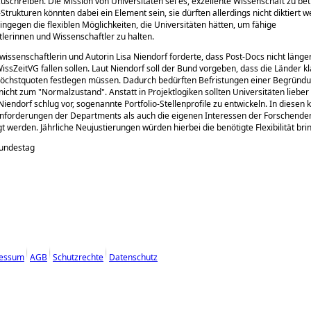
zuschreiben. Die Mission von Universitäten sei es, exzellente Wissenschaft zu bet
trukturen könnten dabei ein Element sein, sie dürften allerdings nicht diktiert w
hingegen die flexiblen Möglichkeiten, die Universitäten hätten, um fähige
lerinnen und Wissenschaftler zu halten.
wissenschaftlerin und Autorin Lisa Niendorf forderte, dass Post-Docs nicht länger
issZeitVG fallen sollen. Laut Niendorf soll der Bund vorgeben, dass die Länder k
öchstquoten festlegen müssen. Dadurch bedürften Befristungen einer Begründu
nicht zum
Normalzustand
. Anstatt in Projektlogiken sollten Universitäten lieb
 Niendorf schlug vor, sogenannte Portfolio-Stellenprofile zu entwickeln. In diesen
Anforderungen der Departments als auch die eigenen Interessen der Forschende
gt werden. Jährliche Neujustierungen würden hierbei die benötigte Flexibilität bri
Bundestag
essum
AGB
Schutzrechte
Datenschutz