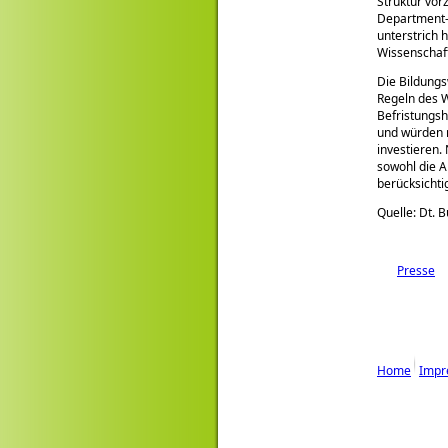
Struktur vor
Department-S
unterstrich 
Wissenschaft
Die Bildungs
Regeln des W
Befristungsh
und würden 
investieren.
sowohl die 
berücksichti
Quelle: Dt. 
Presse
Home
Impr