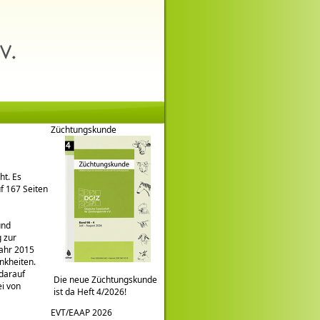
Züchtungskunde
ht. Es
uf 167 Seiten
und
 zur
Jahr 2015
nkheiten.
 darauf
Die neue Züchtungskunde
i von
ist da Heft 4/2026!
EVT/EAAP 2026