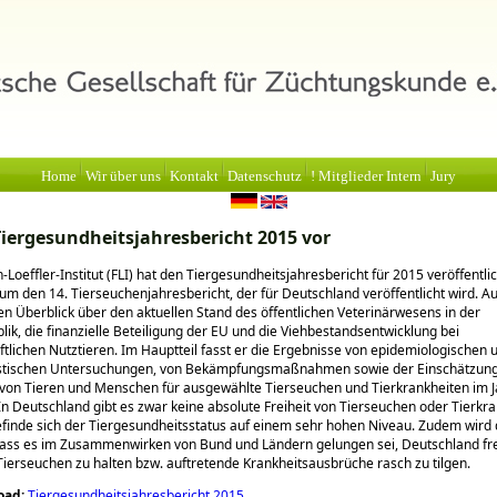
Home
Wir über uns
Kontakt
Datenschutz
! Mitglieder Intern
Jury
 Tiergesundheitsjahresbericht 2015 vor
-Loeffler-Institut (FLI) hat den Tiergesundheitsjahresbericht für 2015 veröffentlic
 um den 14. Tierseuchenjahresbericht, der für Deutschland veröffentlicht wird. A
inen Überblick über den aktuellen Stand des öffentlichen Veterinärwesens in der
ik, die finanzielle Beteiligung der EU und die Viehbestandsentwicklung bei
ftlichen Nutztieren. Im Hauptteil fasst er die Ergebnisse von epidemiologischen 
stischen Untersuchungen, von Bekämpfungsmaßnahmen sowie der Einschätzung
von Tieren und Menschen für ausgewählte Tierseuchen und Tierkrankheiten im 
 Deutschland gibt es zwar keine absolute Freiheit von Tierseuchen oder Tierkra
efinde sich der Tiergesundheitsstatus auf einem sehr hohen Niveau. Zudem wird
dass es im Zusammenwirken von Bund und Ländern gelungen sei, Deutschland fre
Tierseuchen zu halten bzw. auftretende Krankheitsausbrüche rasch zu tilgen.
oad:
Tiergesundheitsjahresbericht 2015