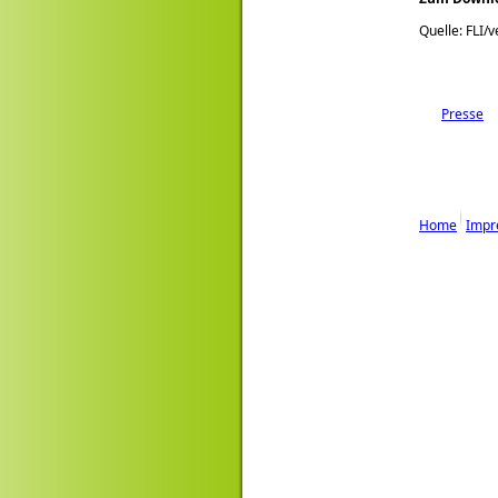
Quelle: FLI/v
Presse
Home
Impr