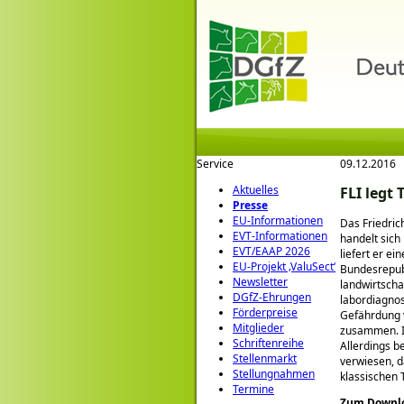
Service
09.12.2016
Aktuelles
FLI legt
Presse
EU-Informationen
Das Friedrich
EVT-Informationen
handelt sich
EVT/EAAP 2026
liefert er e
EU-Projekt ‚ValuSect‘
Bundesrepubl
Newsletter
landwirtscha
DGfZ-Ehrungen
labordiagno
Förderpreise
Gefährdung 
Mitglieder
zusammen. In
Schriftenreihe
Allerdings b
Stellenmarkt
verwiesen, 
Stellungnahmen
klassischen 
Termine
Zum Downl