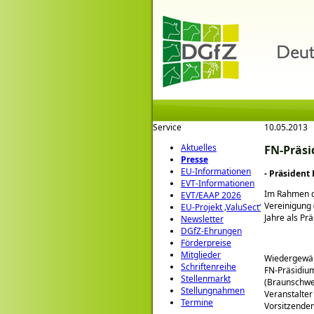
Service
10.05.2013
Aktuelles
FN-Präs
Presse
EU-Informationen
- Präsident 
EVT-Informationen
Im Rahmen d
EVT/EAAP 2026
Vereinigung 
EU-Projekt ‚ValuSect‘
Jahre als Prä
Newsletter
DGfZ-Ehrungen
Förderpreise
Mitglieder
Wiedergewähl
Schriftenreihe
FN-Präsidium
Stellenmarkt
(Braunschwe
Stellungnahmen
Veranstalter
Termine
Vorsitzende