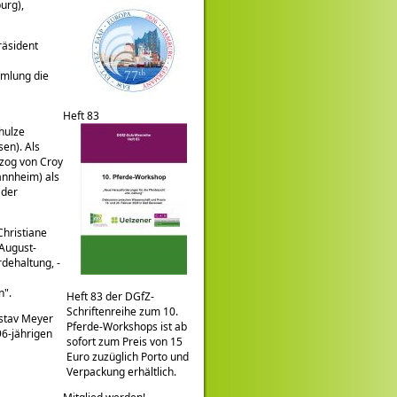
urg),
äsident
G
mmlung die
Heft 83
hulze
en). Als
zog von Croy
annheim) als
 der
Christiane
-August-
rdehaltung, -
n
.
Heft 83 der DGfZ-
Schriftenreihe zum 10.
ustav Meyer
Pferde-Workshops ist ab
96-jährigen
sofort zum Preis von 15
Euro zuzüglich Porto und
Verpackung erhältlich.