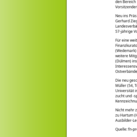
den Bereich
Vorsitzender
Neu ins Prä
Gerhard Zieg
Landesverbän
57-jährige V
Für eine wei
Finanzkurato
(Wedemark) f
weitere Mit
(Dülmen) ins
Interessensv
Ostverbände
Die neu gesc
Müller (54, 
Universität i
zucht und -s
Kennzeichnu
Nicht mehr z
zu Hartum (H
Ausbilder-Le
Quelle: fn-p