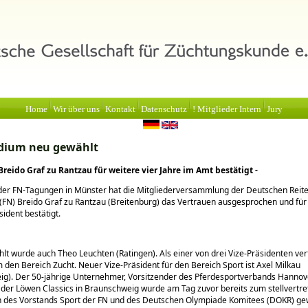
Home
Wir über uns
Kontakt
Datenschutz
! Mitglieder Intern
Jury
idium neu gewählt
Breido Graf zu Rantzau für weitere vier Jahre im Amt bestätigt -
er FN-Tagungen in Münster hat die Mitgliederversammlung der Deutschen Reite
(FN) Breido Graf zu Rantzau (Breitenburg) das Vertrauen ausgesprochen und für 
sident bestätigt.
t wurde auch Theo Leuchten (Ratingen). Als einer von drei Vize-Präsidenten vert
 den Bereich Zucht. Neuer Vize-Präsident für den Bereich Sport ist Axel Milkau
ig). Der 50-jährige Unternehmer, Vorsitzender des Pferdesportverbands Hannov
 der Löwen Classics in Braunschweig wurde am Tag zuvor bereits zum stellvertr
n des Vorstands Sport der FN und des Deutschen Olympiade Komitees (DOKR) gew