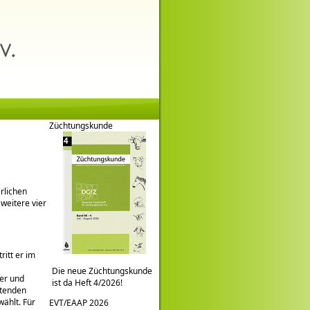
Züchtungskunde
rlichen
weitere vier
ritt er im
Die neue Züchtungskunde
er und
ist da Heft 4/2026!
etenden
ählt. Für
EVT/EAAP 2026