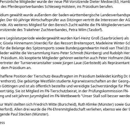
 Persönliche Mitglieder wurde der neue PM-Vorsitzende Dieter Medow (63, Hamb
 des Pferdesportverbandes Schleswig-Holstein, ins Präsidium berufen.
sidium gewählt wurde außerdem der baden-württembergische Landesverbandspr
ler. Der 60-jährige Wirtschaftsprüfer aus Ditzingen vertritt die Interessen der A
de. Als weiteres Mitglied für den Bereich Zucht wählte die FN-Mitgliederversa
orsitzende des Trakehner Zuchtverbandes, Petra Wilm (Tasdorf).
tere Legislaturperiode wiedergewählt wurden Karl-Heinz Groß (Saarbrücken) als
r, Gisela Hinnemann (Voerde) für das Ressort Breitensport, Madeleine Winter-Sc
ür die Belange des Spitzensports sowie Bundesjugendwartin Heidi van Thiel (Ess
glieder wählte die Versammlung Hans-Peter Schmidt (Nürnberg) und Rudolph Her
 Präsidium. Als kooptierte Mitglieder gehören weiterhin auch Peter Hofmann (M
ertreter der Turnierveranstalter sowie Jürgen Laue (Gerbstedt) als Repräsentant
 dem Präsidium an.
haffene Position der Tierschutz-Beauftragten im Präsidium bekleidet künftig Dr. 
Trenthorst). Die gebürtige Westfälin studierte Agrarwissenschaften an der Georg
n Göttingen und ist als öffentlich bestellte und vereidigte Sachverständige für Pfe
port tätig. Sie ist Mitglied im FN-Tierschutzbeirat, in der Prüfungskommission FN-
ng und seit Jahren Jurymitglied im FN-Wettbewerb
Unser Stall soll besser werde
ur Wahl stellten sich Friedrich Witte (Burscheid), Ruth Klimke (Münster) sowie G
erford). Allen drei wurde die FN-Ehrenmitgliedschaft verliehen, ebenso wie der 
gende Paul Stecken (Münster).
ress