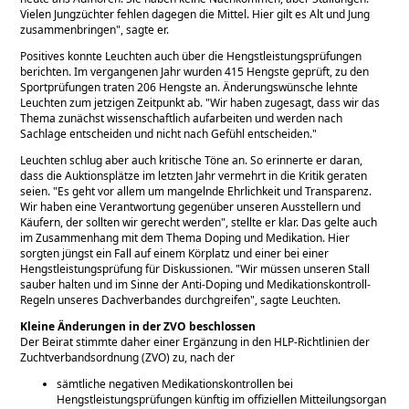
Vielen Jungzüchter fehlen dagegen die Mittel. Hier gilt es Alt und Jung
zusammenbringen
, sagte er.
Positives konnte Leuchten auch über die Hengstleistungsprüfungen
berichten. Im vergangenen Jahr wurden 415 Hengste geprüft, zu den
Sportprüfungen traten 206 Hengste an. Änderungswünsche lehnte
Leuchten zum jetzigen Zeitpunkt ab.
Wir haben zugesagt, dass wir das
Thema zunächst wissenschaftlich aufarbeiten und werden nach
Sachlage entscheiden und nicht nach Gefühl entscheiden.
Leuchten schlug aber auch kritische Töne an. So erinnerte er daran,
dass die Auktionsplätze im letzten Jahr vermehrt in die Kritik geraten
seien.
Es geht vor allem um mangelnde Ehrlichkeit und Transparenz.
Wir haben eine Verantwortung gegenüber unseren Ausstellern und
Käufern, der sollten wir gerecht werden
, stellte er klar. Das gelte auch
im Zusammenhang mit dem Thema Doping und Medikation. Hier
sorgten jüngst ein Fall auf einem Körplatz und einer bei einer
Hengstleistungsprüfung für Diskussionen.
Wir müssen unseren Stall
sauber halten und im Sinne der Anti-Doping und Medikationskontroll-
Regeln unseres Dachverbandes durchgreifen
, sagte Leuchten.
Kleine Änderungen in der ZVO beschlossen
Der Beirat stimmte daher einer Ergänzung in den HLP-Richtlinien der
Zuchtverbandsordnung (ZVO) zu, nach der
sämtliche negativen Medikationskontrollen bei
Hengstleistungsprüfungen künftig im offiziellen Mitteilungsorgan