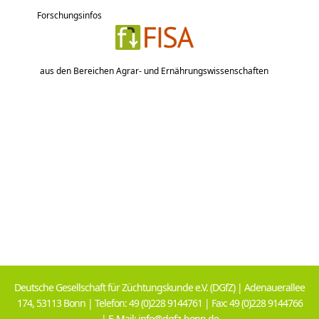
Forschungsinfos
aus den Bereichen Agrar- und Ernährungswissenschaften
Deutsche Gesellschaft für Züchtungskunde e.V. (DGfZ) | Adenauerallee
174, 53113 Bonn | Telefon: 49 (0)228 9144761 | Fax: 49 (0)228 9144766
| E-Mail: info@dgfz-bonn.de