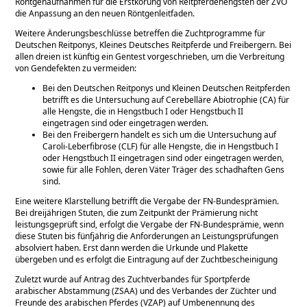
Röntgenaufnahmen für die Erstkörung von Reitpferdehengsten der ZVO
die Anpassung an den neuen Röntgenleitfaden.
Weitere Änderungsbeschlüsse betreffen die Zuchtprogramme für
Deutschen Reitponys, Kleines Deutsches Reitpferde und Freibergern. Bei
allen dreien ist künftig ein Gentest vorgeschrieben, um die Verbreitung
von Gendefekten zu vermeiden:
Bei den Deutschen Reitponys und Kleinen Deutschen Reitpferden
betrifft es die Untersuchung auf Cerebelläre Abiotrophie (CA) für
alle Hengste, die in Hengstbuch I oder Hengstbuch II
eingetragen sind oder eingetragen werden.
Bei den Freibergern handelt es sich um die Untersuchung auf
Caroli-Leberfibrose (CLF) für alle Hengste, die in Hengstbuch I
oder Hengstbuch II eingetragen sind oder eingetragen werden,
sowie für alle Fohlen, deren Väter Träger des schadhaften Gens
sind.
Eine weitere Klarstellung betrifft die Vergabe der FN-Bundesprämien.
Bei dreijährigen Stuten, die zum Zeitpunkt der Prämierung nicht
leistungsgeprüft sind, erfolgt die Vergabe der FN-Bundesprämie, wenn
diese Stuten bis fünfjährig die Anforderungen an Leistungsprüfungen
absolviert haben. Erst dann werden die Urkunde und Plakette
übergeben und es erfolgt die Eintragung auf der Zuchtbescheinigung
Zuletzt wurde auf Antrag des Zuchtverbandes für Sportpferde
arabischer Abstammung (ZSAA) und des Verbandes der Züchter und
Freunde des arabischen Pferdes (VZAP) auf Umbenennung des