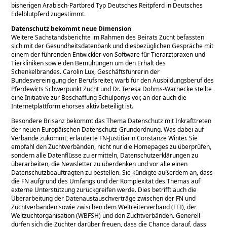
bisherigen Arabisch-Partbred Typ Deutsches Reitpferd in Deutsches
Edelblutpferd zugestimmt.
Datenschutz bekommt neue Dimension
Weitere Sachstandsberichte im Rahmen des Beirats Zucht befassten
sich mit der Gesundheitsdatenbank und diesbezüglichen Gespräche mit
einem der führenden Entwickler von Software für Tierarztpraxen und
Tierkliniken sowie den Bemühungen um den Erhalt des
Schenkelbrandes. Carolin Lux, Geschäftsführerin der
Bundesvereinigung der Berufsreiter, warb für den Ausbildungsberuf des
Pferdewirts Schwerpunkt Zucht und Dr. Teresa Dohms-Warnecke stellte
eine Initiative zur Beschaffung Schulponys vor, an der auch die
Internetplattform ehorses aktiv beteiligt ist.
Besondere Brisanz bekommt das Thema Datenschutz mit Inkrafttreten
der neuen Europäischen Datenschutz-Grundordnung. Was dabei auf
Verbände zukommt, erläuterte FN-Justitiarin Constanze Winter. Sie
empfahl den Zuchtverbänden, nicht nur die Homepages zu überprüfen,
sondern alle Datenflüsse zu ermitteln, Datenschutzerklärungen zu
überarbeiten, die Newsletter zu überdenken und vor alle einen
Datenschutzbeauftragten zu bestellen. Sie kündigte außerdem an, dass
die FN aufgrund des Umfangs und der Komplexität des Themas auf
externe Unterstützung zurückgreifen werde. Dies betrifft auch die
Überarbeitung der Datenaustauschverträge zwischen der FN und
Zuchtverbänden sowie zwischen dem Weltreiterverband (FEI), der
Weltzuchtorganisation (WBFSH) und den Zuchtverbänden. Generell
dürfen sich die Züchter darüber freuen, dass die Chance darauf, dass