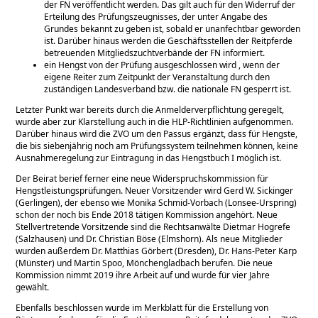
der FN veröffentlicht werden. Das gilt auch für den Widerruf der
Erteilung des Prüfungszeugnisses, der unter Angabe des
Grundes bekannt zu geben ist, sobald er unanfechtbar geworden
ist. Darüber hinaus werden die Geschäftsstellen der Reitpferde
betreuenden Mitgliedszuchtverbände der FN informiert.
ein Hengst von der Prüfung ausgeschlossen wird , wenn der
eigene Reiter zum Zeitpunkt der Veranstaltung durch den
zuständigen Landesverband bzw. die nationale FN gesperrt ist.
Letzter Punkt war bereits durch die Anmelderverpflichtung geregelt,
wurde aber zur Klarstellung auch in die HLP-Richtlinien aufgenommen.
Darüber hinaus wird die ZVO um den Passus ergänzt, dass für Hengste,
die bis siebenjährig noch am Prüfungssystem teilnehmen können, keine
Ausnahmeregelung zur Eintragung in das Hengstbuch I möglich ist.
Der Beirat berief ferner eine neue Widerspruchskommission für
Hengstleistungsprüfungen. Neuer Vorsitzender wird Gerd W. Sickinger
(Gerlingen), der ebenso wie Monika Schmid-Vorbach (Lonsee-Urspring)
schon der noch bis Ende 2018 tätigen Kommission angehört. Neue
Stellvertretende Vorsitzende sind die Rechtsanwälte Dietmar Hogrefe
(Salzhausen) und Dr. Christian Böse (Elmshorn). Als neue Mitglieder
wurden außerdem Dr. Matthias Görbert (Dresden), Dr. Hans-Peter Karp
(Münster) und Martin Spoo, Mönchengladbach berufen. Die neue
Kommission nimmt 2019 ihre Arbeit auf und wurde für vier Jahre
gewählt.
Ebenfalls beschlossen wurde im Merkblatt für die Erstellung von