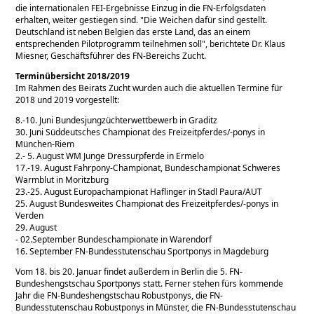
die internationalen FEI-Ergebnisse Einzug in die FN-Erfolgsdaten
erhalten, weiter gestiegen sind.
Die Weichen dafür sind gestellt.
Deutschland ist neben Belgien das erste Land, das an einem
entsprechenden Pilotprogramm teilnehmen soll
, berichtete Dr. Klaus
Miesner, Geschäftsführer des FN-Bereichs Zucht.
Terminübersicht 2018/2019
Im Rahmen des Beirats Zucht wurden auch die aktuellen Termine für
2018 und 2019 vorgestellt:
8.-10. Juni Bundesjungzüchterwettbewerb in Graditz
30. Juni Süddeutsches Championat des Freizeitpferdes/-ponys in
München-Riem
2.- 5. August WM Junge Dressurpferde in Ermelo
17.-19. August Fahrpony-Championat, Bundeschampionat Schweres
Warmblut in Moritzburg
23.-25. August Europachampionat Haflinger in Stadl Paura/AUT
25. August Bundesweites Championat des Freizeitpferdes/-ponys in
Verden
29. August
- 02.September Bundeschampionate in Warendorf
16. September FN-Bundesstutenschau Sportponys in Magdeburg
Vom 18. bis 20. Januar findet außerdem in Berlin die 5. FN-
Bundeshengstschau Sportponys statt. Ferner stehen fürs kommende
Jahr die FN-Bundeshengstschau Robustponys, die FN-
Bundesstutenschau Robustponys in Münster, die FN-Bundesstutenschau