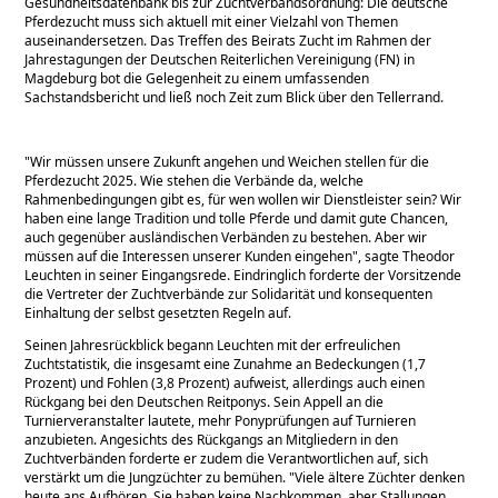
Gesundheitsdatenbank bis zur Zuchtverbandsordnung: Die deutsche
Pferdezucht muss sich aktuell mit einer Vielzahl von Themen
auseinandersetzen. Das Treffen des Beirats Zucht im Rahmen der
Jahrestagungen der Deutschen Reiterlichen Vereinigung (FN) in
Magdeburg bot die Gelegenheit zu einem umfassenden
Sachstandsbericht und ließ noch Zeit zum Blick über den Tellerrand.
Wir müssen unsere Zukunft angehen und Weichen stellen für die
Pferdezucht 2025. Wie stehen die Verbände da, welche
Rahmenbedingungen gibt es, für wen wollen wir Dienstleister sein? Wir
haben eine lange Tradition und tolle Pferde und damit gute Chancen,
auch gegenüber ausländischen Verbänden zu bestehen. Aber wir
müssen auf die Interessen unserer Kunden eingehen
, sagte Theodor
Leuchten in seiner Eingangsrede. Eindringlich forderte der Vorsitzende
die Vertreter der Zuchtverbände zur Solidarität und konsequenten
Einhaltung der selbst gesetzten Regeln auf.
Seinen Jahresrückblick begann Leuchten mit der erfreulichen
Zuchtstatistik, die insgesamt eine Zunahme an Bedeckungen (1,7
Prozent) und Fohlen (3,8 Prozent) aufweist, allerdings auch einen
Rückgang bei den Deutschen Reitponys. Sein Appell an die
Turnierveranstalter lautete, mehr Ponyprüfungen auf Turnieren
anzubieten. Angesichts des Rückgangs an Mitgliedern in den
Zuchtverbänden forderte er zudem die Verantwortlichen auf, sich
verstärkt um die Jungzüchter zu bemühen.
Viele ältere Züchter denken
heute ans Aufhören. Sie haben keine Nachkommen, aber Stallungen.