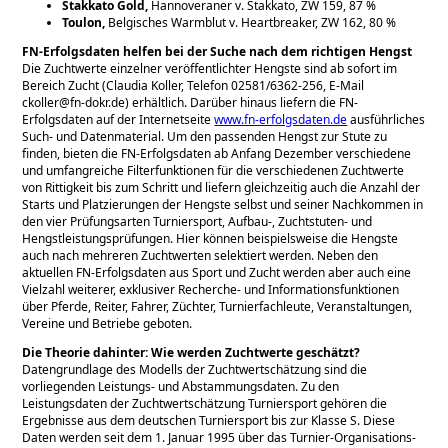
Stakkato Gold,
Hannoveraner v. Stakkato, ZW 159, 87 %
Toulon,
Belgisches Warmblut v. Heartbreaker, ZW 162, 80 %
FN-Erfolgsdaten helfen bei der Suche nach dem richtigen Hengst
Die Zuchtwerte einzelner veröffentlichter Hengste sind ab sofort im
Bereich Zucht (Claudia Koller, Telefon 02581/6362-256, E-Mail
ckoller@fn-dokr.de) erhältlich. Darüber hinaus liefern die FN-
Erfolgsdaten auf der Internetseite
www.fn-erfolgsdaten.de
ausführliches
Such- und Datenmaterial. Um den passenden Hengst zur Stute zu
finden, bieten die FN-Erfolgsdaten ab Anfang Dezember verschiedene
und umfangreiche Filterfunktionen für die verschiedenen Zuchtwerte
von Rittigkeit bis zum Schritt und liefern gleichzeitig auch die Anzahl der
Starts und Platzierungen der Hengste selbst und seiner Nachkommen in
den vier Prüfungsarten Turniersport, Aufbau-, Zuchtstuten- und
Hengstleistungsprüfungen. Hier können beispielsweise die Hengste
auch nach mehreren Zuchtwerten selektiert werden. Neben den
aktuellen FN-Erfolgsdaten aus Sport und Zucht werden aber auch eine
Vielzahl weiterer, exklusiver Recherche- und Informationsfunktionen
über Pferde, Reiter, Fahrer, Züchter, Turnierfachleute, Veranstaltungen,
Vereine und Betriebe geboten.
Die Theorie dahinter: Wie werden Zuchtwerte geschätzt?
Datengrundlage des Modells der Zuchtwertschätzung sind die
vorliegenden Leistungs- und Abstammungsdaten. Zu den
Leistungsdaten der Zuchtwertschätzung Turniersport gehören die
Ergebnisse aus dem deutschen Turniersport bis zur Klasse S. Diese
Daten werden seit dem 1. Januar 1995 über das Turnier-Organisations-