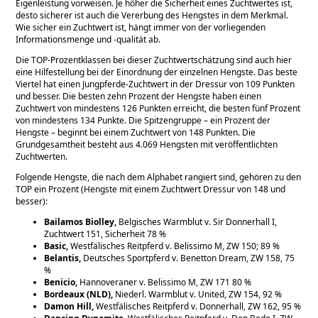
Eigenleistung vorweisen. Je höher die Sicherheit eines Zuchtwertes ist,
desto sicherer ist auch die Vererbung des Hengstes in dem Merkmal.
Wie sicher ein Zuchtwert ist, hängt immer von der vorliegenden
Informationsmenge und -qualität ab.
Die TOP-Prozentklassen bei dieser Zuchtwertschätzung sind auch hier
eine Hilfestellung bei der Einordnung der einzelnen Hengste. Das beste
Viertel hat einen Jungpferde-Zuchtwert in der Dressur von 109 Punkten
und besser. Die besten zehn Prozent der Hengste haben einen
Zuchtwert von mindestens 126 Punkten erreicht, die besten fünf Prozent
von mindestens 134 Punkte. Die Spitzengruppe – ein Prozent der
Hengste – beginnt bei einem Zuchtwert von 148 Punkten. Die
Grundgesamtheit besteht aus 4.069 Hengsten mit veröffentlichten
Zuchtwerten.
Folgende Hengste, die nach dem Alphabet rangiert sind, gehören zu den
TOP ein Prozent (Hengste mit einem Zuchtwert Dressur von 148 und
besser):
Bailamos Biolley,
Belgisches Warmblut v. Sir Donnerhall I,
Zuchtwert 151, Sicherheit 78 %
Basic,
Westfälisches Reitpferd v. Belissimo M, ZW 150; 89 %
Belantis,
Deutsches Sportpferd v. Benetton Dream, ZW 158, 75
%
Benicio,
Hannoveraner v. Belissimo M, ZW 171 80 %
Bordeaux (NLD),
Niederl. Warmblut v. United, ZW 154, 92 %
Damon Hill,
Westfälisches Reitpferd v. Donnerhall, ZW 162, 95 %