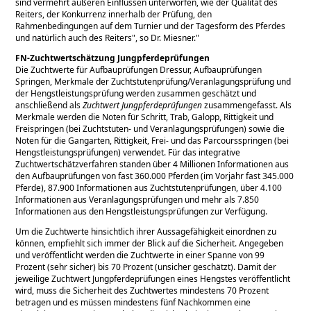
sind vermehrt äußeren Einflüssen unterworfen, wie der Qualität des
Reiters, der Konkurrenz innerhalb der Prüfung, den
Rahmenbedingungen auf dem Turnier und der Tagesform des Pferdes
und natürlich auch des Reiters
, so Dr. Miesner.
FN-Zuchtwertschätzung Jungpferdeprüfungen
Die Zuchtwerte für Aufbauprüfungen Dressur, Aufbauprüfungen
Springen, Merkmale der Zuchtstutenprüfung/Veranlagungsprüfung und
der Hengstleistungsprüfung werden zusammen geschätzt und
anschließend als
Zuchtwert Jungpferdeprüfungen
zusammengefasst. Als
Merkmale werden die Noten für Schritt, Trab, Galopp, Rittigkeit und
Freispringen (bei Zuchtstuten- und Veranlagungsprüfungen) sowie die
Noten für die Gangarten, Rittigkeit, Frei- und das Parcoursspringen (bei
Hengstleistungsprüfungen) verwendet. Für das integrative
Zuchtwertschätzverfahren standen über 4 Millionen Informationen aus
den Aufbauprüfungen von fast 360.000 Pferden (im Vorjahr fast 345.000
Pferde), 87.900 Informationen aus Zuchtstutenprüfungen, über 4.100
Informationen aus Veranlagungsprüfungen und mehr als 7.850
Informationen aus den Hengstleistungsprüfungen zur Verfügung.
Um die Zuchtwerte hinsichtlich ihrer Aussagefähigkeit einordnen zu
können, empfiehlt sich immer der Blick auf die Sicherheit. Angegeben
und veröffentlicht werden die Zuchtwerte in einer Spanne von 99
Prozent (sehr sicher) bis 70 Prozent (unsicher geschätzt). Damit der
jeweilige Zuchtwert Jungpferdeprüfungen eines Hengstes veröffentlicht
wird, muss die Sicherheit des Zuchtwertes mindestens 70 Prozent
betragen und es müssen mindestens fünf Nachkommen eine