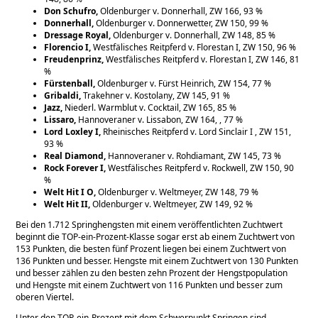
Don Schufro,
Oldenburger v. Donnerhall, ZW 166, 93 %
Donnerhall,
Oldenburger v. Donnerwetter, ZW 150, 99 %
Dressage Royal,
Oldenburger v. Donnerhall, ZW 148, 85 %
Florencio I,
Westfälisches Reitpferd v. Florestan I, ZW 150, 96 %
Freudenprinz,
Westfälisches Reitpferd v. Florestan I, ZW 146, 81
%
Fürstenball,
Oldenburger v. Fürst Heinrich, ZW 154, 77 %
Gribaldi,
Trakehner v. Kostolany, ZW 145, 91 %
Jazz,
Niederl. Warmblut v. Cocktail, ZW 165, 85 %
Lissaro,
Hannoveraner v. Lissabon, ZW 164, , 77 %
Lord Loxley I,
Rheinisches Reitpferd v. Lord Sinclair I , ZW 151,
93 %
Real Diamond,
Hannoveraner v. Rohdiamant, ZW 145, 73 %
Rock Forever I,
Westfälisches Reitpferd v. Rockwell, ZW 150, 90
%
Welt Hit I O,
Oldenburger v. Weltmeyer, ZW 148, 79 %
Welt Hit II,
Oldenburger v. Weltmeyer, ZW 149, 92 %
Bei den 1.712 Springhengsten mit einem veröffentlichten Zuchtwert
beginnt die TOP-ein-Prozent-Klasse sogar erst ab einem Zuchtwert von
153 Punkten, die besten fünf Prozent liegen bei einem Zuchtwert von
136 Punkten und besser. Hengste mit einem Zuchtwert von 130 Punkten
und besser zählen zu den besten zehn Prozent der Hengstpopulation
und Hengste mit einem Zuchtwert von 116 Punkten und besser zum
oberen Viertel.
Unter den TOP-ein-Prozent mit dem Schwerpunkt Springen sind