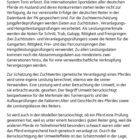
System Toris erfasst. Die internationalen Sportdaten aller deutschen
Pferde im Ausland und deren Konkurrenten stehen leider nicht zur
Verfügung, da nur vereinzelte Erfolge der deutschen Reiter in der
Datenbank der FN gespeichert sind. Für die Zuchtwertschätzung
Jungpferdeprüfungen werden Daten aus Zuchtstuten-, Veranlagungs-
und Hengstleistungsprüfungen verarbeitet. Als Leistungsmerkmale
werden die Noten für Schritt, Trab, Galopp, Rittigkeit und Freispringen
(bei Zuchtstuten- und Veranlagungsprüfungen) sowie die Noten für die
Gangarten, Rittigkeit, Frei- und das Parcoursspringen (bei
Hengstleistungsprüfungen) verwendet. Zu allen Leistungsdaten
kommen noch die Abstammungsdaten aus mindestens zwei
Generationen hinzu, die für eine verwandtschaftliche Verknüpfung
herangezogen werden.
Zur Schätzung des Zuchtwertes (genetische Veranlagung) eines Pferdes
wird seine eigene Leistung berechnet, ebenso wie die seiner
Verwandten. Eine Leistung wird unter Betrachtung der Umwelt, in der
sie erbracht wurde, gesehen. Der Begriff Umwelt berücksichtigt
beispielsweise für die Merkmale des Turniersports und der
Aufbauprüfungen die Faktoren Alter und Geschlecht des Pferdes sowie
die Leistungsklasse des Reiters.
So wird auch in den Modellen berücksichtigt, ob ein Pferd eine Prüfung
gewonnen hat, weil es unter einem besonders guten Reiter ging, weil die
anderen Pferde im Teilnehmerfeld besonders schwach waren oder weil
das Pferd entsprechend hoch genetisch veranlagt ist. Durch die
Berücksichtigung der Umwelteffekte ist das Schätzmodell in der Lage,