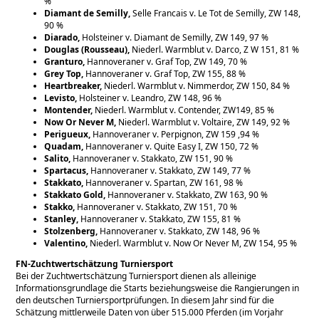
%
Diamant de Semilly,
Selle Francais v. Le Tot de Semilly, ZW 148,
90 %
Diarado,
Holsteiner v. Diamant de Semilly, ZW 149, 97 %
Douglas (Rousseau),
Niederl. Warmblut v. Darco, Z W 151, 81 %
Granturo,
Hannoveraner v. Graf Top, ZW 149, 70 %
Grey Top,
Hannoveraner v. Graf Top, ZW 155, 88 %
Heartbreaker,
Niederl. Warmblut v. Nimmerdor, ZW 150, 84 %
Levisto,
Holsteiner v. Leandro, ZW 148, 96 %
Montender,
Niederl. Warmblut v. Contender, ZW149, 85 %
Now Or Never M,
Niederl. Warmblut v. Voltaire, ZW 149, 92 %
Perigueux,
Hannoveraner v. Perpignon, ZW 159 ,94 %
Quadam,
Hannoveraner v. Quite Easy I, ZW 150, 72 %
Salito,
Hannoveraner v. Stakkato, ZW 151, 90 %
Spartacus,
Hannoveraner v. Stakkato, ZW 149, 77 %
Stakkato,
Hannoveraner v. Spartan, ZW 161, 98 %
Stakkato Gold,
Hannoveraner v. Stakkato, ZW 163, 90 %
Stakko,
Hannoveraner v. Stakkato, ZW 151, 70 %
Stanley,
Hannoveraner v. Stakkato, ZW 155, 81 %
Stolzenberg,
Hannoveraner v. Stakkato, ZW 148, 96 %
Valentino,
Niederl. Warmblut v. Now Or Never M, ZW 154, 95 %
FN-Zuchtwertschätzung Turniersport
Bei der Zuchtwertschätzung Turniersport dienen als alleinige
Informationsgrundlage die Starts beziehungsweise die Rangierungen in
den deutschen Turniersportprüfungen. In diesem Jahr sind für die
Schätzung mittlerweile Daten von über 515.000 Pferden (im Vorjahr