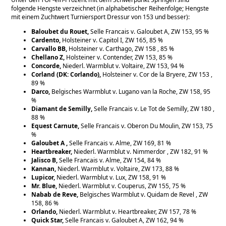
folgende Hengste verzeichnet (in alphabetischer Reihenfolge; Hengste
mit einem Zuchtwert Turniersport Dressur von 153 und besser):
Baloubet du Rouet,
Selle Francais v. Galoubet A, ZW 153, 95 %
Cardento,
Holsteiner v. Capitol I, ZW 165, 85 %
Carvallo BB,
Holsteiner v. Carthago, ZW 158 , 85 %
Chellano Z,
Holsteiner v. Contender, ZW 153, 85 %
Concorde,
Niederl. Warmblut v. Voltaire, ZW 153, 94 %
Corland (DK: Corlando),
Holsteiner v. Cor de la Bryere, ZW 153 ,
89 %
Darco,
Belgisches Warmblut v. Lugano van la Roche, ZW 158, 95
%
Diamant de Semilly,
Selle Francais v. Le Tot de Semilly, ZW 180 ,
88 %
Equest Carnute,
Selle Francais v. Oberon Du Moulin, ZW 153, 75
%
Galoubet A ,
Selle Francais v. Alme, ZW 169, 81 %
Heartbreaker,
Niederl. Warmblut v. Nimmerdor , ZW 182, 91 %
Jalisco B,
Selle Francais v. Alme, ZW 154, 84 %
Kannan,
Niederl. Warmblut v. Voltaire, ZW 173, 88 %
Lupicor,
Niederl. Warmblut v. Lux, ZW 158, 91 %
Mr. Blue,
Niederl. Warmblut v. Couperus, ZW 155, 75 %
Nabab de Reve,
Belgisches Warmblut v. Quidam de Revel , ZW
158, 86 %
Orlando,
Niederl. Warmblut v. Heartbreaker, ZW 157, 78 %
Quick Star,
Selle Francais v. Galoubet A, ZW 162, 94 %