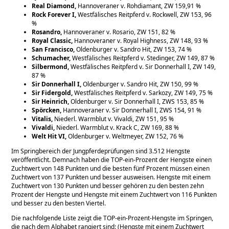
Real Diamond,
Hannoveraner v. Rohdiamant, ZW 159,91 %
Rock Forever I,
Westfälisches Reitpferd v. Rockwell, ZW 153, 96
%
Rosandro,
Hannoveraner v. Rosario, ZW 151, 82 %
Royal Classic,
Hannoveraner v. Royal Highness, ZW 148, 93 %
San Francisco,
Oldenburger v. Sandro Hit, ZW 153, 74 %
Schumacher,
Westfälisches Reitpferd v. Stedinger, ZW 149, 87 %
Silbermond,
Westfälisches Reitpferd v. Sir Donnerhall I, ZW 149,
87 %
Sir Donnerhall I,
Oldenburger v. Sandro Hit, ZW 150, 99 %
Sir Fidergold,
Westfälisches Reitpferd v. Sarkozy, ZW 149, 75 %
Sir Heinrich,
Oldenburger v. Sir Donnerhall I, ZWS 153, 85 %
Spörcken,
Hannoveraner v. Sir Donnerhall I, ZWS 154, 91 %
Vitalis,
Niederl. Warmblut v. Vivaldi, ZW 151, 95 %
Vivaldi,
Niederl. Warmblut v. Krack C, ZW 169, 88 %
Welt Hit VI,
Oldenburger v. Weltmeyer, ZW 152, 76 %
Im Springbereich der Jungpferdeprüfungen sind 3.512 Hengste
veröffentlicht. Demnach haben die TOP-ein-Prozent der Hengste einen
Zuchtwert von 148 Punkten und die besten fünf Prozent müssen einen
Zuchtwert von 137 Punkten und besser ausweisen. Hengste mit einem
Zuchtwert von 130 Punkten und besser gehören zu den besten zehn
Prozent der Hengste und Hengste mit einem Zuchtwert von 116 Punkten
und besser zu den besten Viertel.
Die nachfolgende Liste zeigt die TOP-ein-Prozent-Hengste im Springen,
die nach dem Alphabet rangiert sind: (Hengste mit einem Zuchtwert