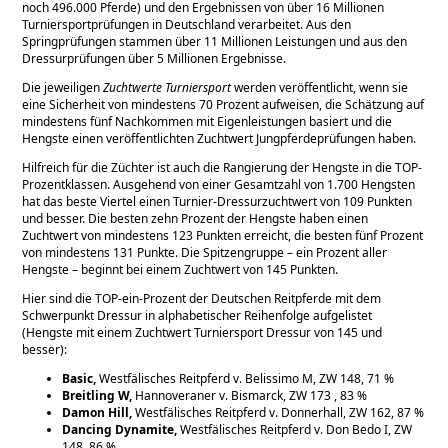
noch 496.000 Pferde) und den Ergebnissen von über 16 Millionen
Turniersportprüfungen in Deutschland verarbeitet. Aus den
Springprüfungen stammen über 11 Millionen Leistungen und aus den
Dressurprüfungen über 5 Millionen Ergebnisse.
Die jeweiligen
Zuchtwerte Turniersport
werden veröffentlicht, wenn sie
eine Sicherheit von mindestens 70 Prozent aufweisen, die Schätzung auf
mindestens fünf Nachkommen mit Eigenleistungen basiert und die
Hengste einen veröffentlichten Zuchtwert Jungpferdeprüfungen haben.
Hilfreich für die Züchter ist auch die Rangierung der Hengste in die TOP-
Prozentklassen. Ausgehend von einer Gesamtzahl von 1.700 Hengsten
hat das beste Viertel einen Turnier-Dressurzuchtwert von 109 Punkten
und besser. Die besten zehn Prozent der Hengste haben einen
Zuchtwert von mindestens 123 Punkten erreicht, die besten fünf Prozent
von mindestens 131 Punkte. Die Spitzengruppe – ein Prozent aller
Hengste – beginnt bei einem Zuchtwert von 145 Punkten.
Hier sind die TOP-ein-Prozent der Deutschen Reitpferde mit dem
Schwerpunkt Dressur in alphabetischer Reihenfolge aufgelistet
(Hengste mit einem Zuchtwert Turniersport Dressur von 145 und
besser):
Basic,
Westfälisches Reitpferd v. Belissimo M, ZW 148, 71 %
Breitling W,
Hannoveraner v. Bismarck, ZW 173 , 83 %
Damon Hill,
Westfälisches Reitpferd v. Donnerhall, ZW 162, 87 %
Dancing Dynamite,
Westfälisches Reitpferd v. Don Bedo I, ZW
148, 86 %