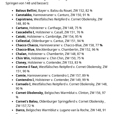
Springen von 148 und besser):
Balous Bellini,
Bayer v. Balou du Rouet, ZW 152, 82 %
Canstakko,
Hannoveraner v. Canturo, ZW 150, 91 %
Capistrano,
Westfälisches Reitpferd v. Cornet Obolensky, ZW
148, 80 %
Cartano,
Holsteiner v. Carthago, ZW 148, 75 %
Cascadello I,
Holsteiner v. Casall, ZW 151, 76 %
Catoki,
Holsteiner v. Cambridge, ZW 154, 95 %
Cellestial,
Oldenburger v. Cantus, ZW 151, 94 %
Chacco Chacco,
Hannoveraner v. Chacco-Blue, ZW 158, 77
%
Chacco-Blue,
Mecklenburger v. Chambertin, ZW 152, 96 %
Chalan,
Holsteiner v. Chambertin, ZW 148, 87 %
Chin Win,
Holsteiner v. Chin Chin, ZW 150, 75 %
Cloney,
Holsteiner v. Contender, ZW 153, 83 %
Comme il faut,
Westfälisches Reitpferd v. Cornet Obolensky, ZW
151, 90 %
Comte,
Hannoveraner v. Contendro I, ZW 157, 89 %
Contendro I,
Holsteiner v. Contender, ZW 149, 99 %
Cornado I,
Westfälisches Reitpferd v. Cornet Obolensky, ZW 148,
90 %
Cornet Obolensky,
Belgisches Warmblut v. Clinton, ZW 156, 97
%
Cornet's Balou,
Oldenburger Springpferd v. Cornet Obolensky ,
ZW 157,72 %
Darco,
Belgisches Warmblut v. Lugano van la Roche, ZW 148, 91