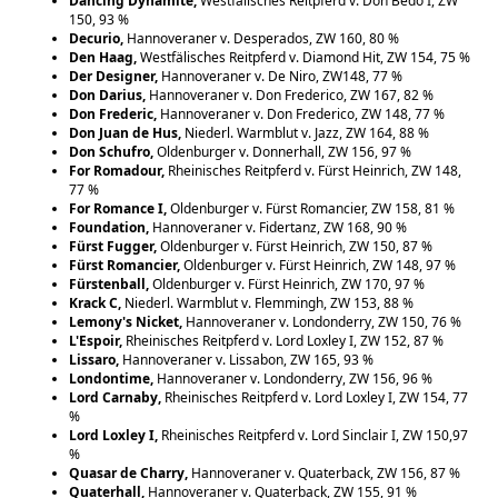
Dancing Dynamite,
Westfälisches Reitpferd v. Don Bedo I, ZW
150, 93 %
Decurio,
Hannoveraner v. Desperados, ZW 160, 80 %
Den Haag,
Westfälisches Reitpferd v. Diamond Hit, ZW 154, 75 %
Der Designer,
Hannoveraner v. De Niro, ZW148, 77 %
Don Darius,
Hannoveraner v. Don Frederico, ZW 167, 82 %
Don Frederic,
Hannoveraner v. Don Frederico, ZW 148, 77 %
Don Juan de Hus,
Niederl. Warmblut v. Jazz, ZW 164, 88 %
Don Schufro,
Oldenburger v. Donnerhall, ZW 156, 97 %
For Romadour,
Rheinisches Reitpferd v. Fürst Heinrich, ZW 148,
77 %
For Romance I,
Oldenburger v. Fürst Romancier, ZW 158, 81 %
Foundation,
Hannoveraner v. Fidertanz, ZW 168, 90 %
Fürst Fugger,
Oldenburger v. Fürst Heinrich, ZW 150, 87 %
Fürst Romancier,
Oldenburger v. Fürst Heinrich, ZW 148, 97 %
Fürstenball,
Oldenburger v. Fürst Heinrich, ZW 170, 97 %
Krack C,
Niederl. Warmblut v. Flemmingh, ZW 153, 88 %
Lemony's Nicket,
Hannoveraner v. Londonderry, ZW 150, 76 %
L'Espoir,
Rheinisches Reitpferd v. Lord Loxley I, ZW 152, 87 %
Lissaro,
Hannoveraner v. Lissabon, ZW 165, 93 %
Londontime,
Hannoveraner v. Londonderry, ZW 156, 96 %
Lord Carnaby,
Rheinisches Reitpferd v. Lord Loxley I, ZW 154, 77
%
Lord Loxley I,
Rheinisches Reitpferd v. Lord Sinclair I, ZW 150,97
%
Quasar de Charry,
Hannoveraner v. Quaterback, ZW 156, 87 %
Quaterhall,
Hannoveraner v. Quaterback, ZW 155, 91 %