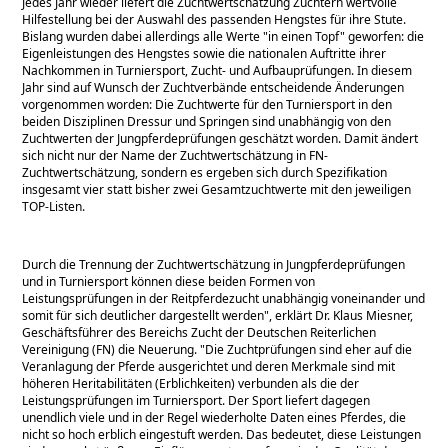
Jedes Jahr wieder liefert die Zuchtwertschätzung Züchtern wertvolle
Hilfestellung bei der Auswahl des passenden Hengstes für ihre Stute.
Bislang wurden dabei allerdings alle Werte
in einen Topf
geworfen: die
Eigenleistungen des Hengstes sowie die nationalen Auftritte ihrer
Nachkommen in Turniersport, Zucht- und Aufbauprüfungen. In diesem
Jahr sind auf Wunsch der Zuchtverbände entscheidende Änderungen
vorgenommen worden: Die Zuchtwerte für den Turniersport in den
beiden Disziplinen Dressur und Springen sind unabhängig von den
Zuchtwerten der Jungpferdeprüfungen geschätzt worden. Damit ändert
sich nicht nur der Name der Zuchtwertschätzung in FN-
Zuchtwertschätzung, sondern es ergeben sich durch Spezifikation
insgesamt vier statt bisher zwei Gesamtzuchtwerte mit den jeweiligen
TOP-Listen.
Durch die Trennung der Zuchtwertschätzung in Jungpferdeprüfungen
und in Turniersport können diese beiden Formen von
Leistungsprüfungen in der Reitpferdezucht unabhängig voneinander und
somit für sich deutlicher dargestellt werden
, erklärt Dr. Klaus Miesner,
Geschäftsführer des Bereichs Zucht der Deutschen Reiterlichen
Vereinigung (FN) die Neuerung.
Die Zuchtprüfungen sind eher auf die
Veranlagung der Pferde ausgerichtet und deren Merkmale sind mit
höheren Heritabilitäten (Erblichkeiten) verbunden als die der
Leistungsprüfungen im Turniersport. Der Sport liefert dagegen
unendlich viele und in der Regel wiederholte Daten eines Pferdes, die
nicht so hoch erblich eingestuft werden. Das bedeutet, diese Leistungen