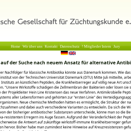
Home
Wir über uns
Kontakt
Datenschutz
! Mitglieder Intern
Jury
 auf der Suche nach neuem Ansatz für alternative Antib
ller Nachfolger für klassische Antibiotika könnte aus Dänemark kommen. Wie das
institut von der Technischen Universität Dänemark (DTU) Mitte Juli mitteilte, arb
 Instituts an künstlichen Peptiden, die Krankheitserreger auf völlig neue Art unsc
en.
Unsere Wirkstoffe schädigen die Zellmembran der Bakterien oder lösen sie 
te der Projektleiter Hein Line Kristensen das neue Verfahren. Antimikrobielle Pepti
stems aller Lebensformen und gehörten zur
ersten Linie
des Verteidigungsap
ganismen. Neue chemische Methoden hätten es ermöglicht, die Struktur der na
chzuahmen und dabei auch verschiedene Varianten zu entwickeln. Da sich die W
von der bisheriger antibiotischer Substanzen unterscheide, könne man so die 
ika-resistenten Erregern ins Auge fassen. Aufgrund der Veränderlichkeit der Pepti
cherweise die Antwort auf zukünftige wirkstoff-immune Krankheitserreger gefu
en hervor. Bisher habe man zumindest keine Hinweise auf Kreuzresistenzen gef