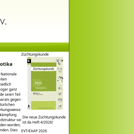
Züchtungskunde
iotika
 Nationale
eiten
hädlich
sogar ganz
de seien Teil
parats gegen
türlichen
irkungsweise
Bekämpfung
Die neue Züchtungskunde
dstruktur sei
ist da Heft 4/2026!
nden worden,
unden. Dies
EVT/EAAP 2026