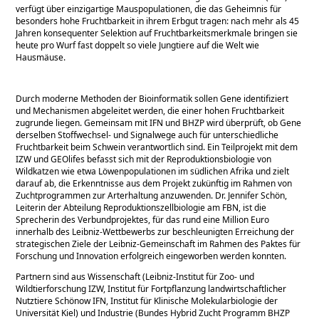
verfügt über einzigartige Mauspopulationen, die das Geheimnis für
besonders hohe Fruchtbarkeit in ihrem Erbgut tragen: nach mehr als 45
Jahren konsequenter Selektion auf Fruchtbarkeitsmerkmale bringen sie
heute pro Wurf fast doppelt so viele Jungtiere auf die Welt wie
Hausmäuse.
Durch moderne Methoden der Bioinformatik sollen Gene identifiziert
und Mechanismen abgeleitet werden, die einer hohen Fruchtbarkeit
zugrunde liegen. Gemeinsam mit IFN und BHZP wird überprüft, ob Gene
derselben Stoffwechsel- und Signalwege auch für unterschiedliche
Fruchtbarkeit beim Schwein verantwortlich sind. Ein Teilprojekt mit dem
IZW und GEOlifes befasst sich mit der Reproduktionsbiologie von
Wildkatzen wie etwa Löwenpopulationen im südlichen Afrika und zielt
darauf ab, die Erkenntnisse aus dem Projekt zukünftig im Rahmen von
Zuchtprogrammen zur Arterhaltung anzuwenden. Dr. Jennifer Schön,
Leiterin der Abteilung Reproduktionszellbiologie am FBN, ist die
Sprecherin des Verbundprojektes, für das rund eine Million Euro
innerhalb des Leibniz-Wettbewerbs zur beschleunigten Erreichung der
strategischen Ziele der Leibniz-Gemeinschaft im Rahmen des Paktes für
Forschung und Innovation erfolgreich eingeworben werden konnten.
Partnern sind aus Wissenschaft (Leibniz-Institut für Zoo- und
Wildtierforschung IZW, Institut für Fortpflanzung landwirtschaftlicher
Nutztiere Schönow IFN, Institut für Klinische Molekularbiologie der
Universität Kiel) und Industrie (Bundes Hybrid Zucht Programm BHZP