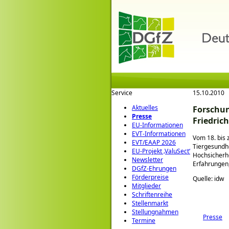
Service
15.10.2010
Aktuelles
Forschun
Presse
Friedrich
EU-Informationen
EVT-Informationen
Vom 18. bis 
EVT/EAAP 2026
Tiergesundhe
EU-Projekt ‚ValuSect‘
Hochsicherhe
Newsletter
Erfahrungen,
DGfZ-Ehrungen
Förderpreise
Quelle: idw
Mitglieder
Schriftenreihe
Stellenmarkt
Stellungnahmen
Presse
Termine