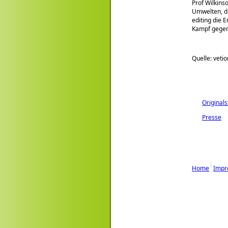
Prof Wilkins
Umwelten, di
editing die 
Kampf gegen
Quelle: veti
Originals
Presse
Home
Impr