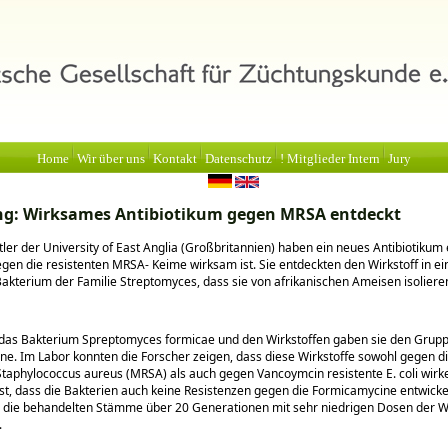
Home
Wir über uns
Kontakt
Datenschutz
! Mitglieder Intern
Jury
ng: Wirksames Antibiotikum gegen MRSA entdeckt
ler der University of East Anglia (Großbritannien) haben ein neues Antibiotikum 
gen die resistenten MRSA- Keime wirksam ist. Sie entdeckten den Wirkstoff in e
akterium der Familie Streptomyces, dass sie von afrikanischen Ameisen isoliere
 das Bakterium Spreptomyces formicae und den Wirkstoffen gaben sie den Gru
e. Im Labor konnten die Forscher zeigen, dass diese Wirkstoffe sowohl gegen die
Staphylococcus aureus (MRSA) als auch gegen Vancoymcin resistente E. coli wirk
ist, dass die Bakterien auch keine Resistenzen gegen die Formicamycine entwicke
 die behandelten Stämme über 20 Generationen mit sehr niedrigen Dosen der Wi
.