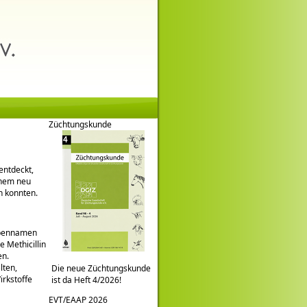
Züchtungskunde
entdeckt,
inem neu
n konnten.
ppennamen
 Methicillin
en.
lten,
Die neue Züchtungskunde
rkstoffe
ist da Heft 4/2026!
EVT/EAAP 2026