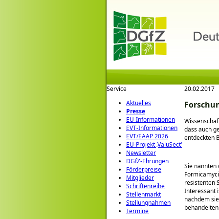
Service
20.02.2017
Aktuelles
Forschu
Presse
EU-Informationen
Wissenschaft
EVT-Informationen
dass auch ge
EVT/EAAP 2026
entdeckten B
EU-Projekt ‚ValuSect‘
Newsletter
DGfZ-Ehrungen
Sie nannten
Förderpreise
Formicamycin
Mitglieder
resistenten 
Schriftenreihe
Interessant 
Stellenmarkt
nachdem sie
Stellungnahmen
behandelten
Termine