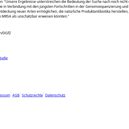
on:
Unsere Ergebnisse unterstreichen die Bedeutung der Suche nach noch nicht 
e in Verbindung mit den jüngsten Fortschritten in der Genomsequenzierung un
Entdeckung neuer Arten ermöglichen, die natürliche Produktantibiotika herstellen, 
 MRSA als unschätzbar erweisen könnten.
on/DGfZ
tudie
essum
AGB
Schutzrechte
Datenschutz