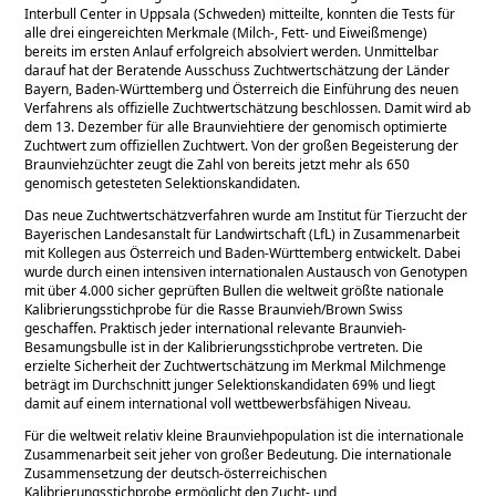
Interbull Center in Uppsala (Schweden) mitteilte, konnten die Tests für
alle drei eingereichten Merkmale (Milch-, Fett- und Eiweißmenge)
bereits im ersten Anlauf erfolgreich absolviert werden. Unmittelbar
darauf hat der Beratende Ausschuss Zuchtwertschätzung der Länder
Bayern, Baden-Württemberg und Österreich die Einführung des neuen
Verfahrens als offizielle Zuchtwertschätzung beschlossen. Damit wird ab
dem 13. Dezember für alle Braunviehtiere der genomisch optimierte
Zuchtwert zum offiziellen Zuchtwert. Von der großen Begeisterung der
Braunviehzüchter zeugt die Zahl von bereits jetzt mehr als 650
genomisch getesteten Selektionskandidaten.
Das neue Zuchtwertschätzverfahren wurde am Institut für Tierzucht der
Bayerischen Landesanstalt für Landwirtschaft (LfL) in Zusammenarbeit
mit Kollegen aus Österreich und Baden-Württemberg entwickelt. Dabei
wurde durch einen intensiven internationalen Austausch von Genotypen
mit über 4.000 sicher geprüften Bullen die weltweit größte nationale
Kalibrierungsstichprobe für die Rasse Braunvieh/Brown Swiss
geschaffen. Praktisch jeder international relevante Braunvieh-
Besamungsbulle ist in der Kalibrierungsstichprobe vertreten. Die
erzielte Sicherheit der Zuchtwertschätzung im Merkmal Milchmenge
beträgt im Durchschnitt junger Selektionskandidaten 69% und liegt
damit auf einem international voll wettbewerbsfähigen Niveau.
Für die weltweit relativ kleine Braunviehpopulation ist die internationale
Zusammenarbeit seit jeher von großer Bedeutung. Die internationale
Zusammensetzung der deutsch-österreichischen
Kalibrierungsstichprobe ermöglicht den Zucht- und