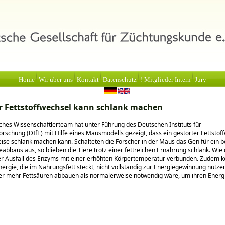
Home
Wir über uns
Kontakt
Datenschutz
! Mitglieder Intern
Jury
r Fettstoffwechsel kann schlank machen
ches Wissenschaftlerteam hat unter Führung des Deutschen Instituts für
rschung (DIfE) mit Hilfe eines Mausmodells gezeigt, dass ein gestörter Fettstof
se schlank machen kann. Schalteten die Forscher in der Maus das Gen für ein b
eabbaus aus, so blieben die Tiere trotz einer fettreichen Ernährung schlank. Wie
der Ausfall des Enzyms mit einer erhöhten Körpertemperatur verbunden. Zudem 
ergie, die im Nahrungsfett steckt, nicht vollständig zur Energiegewinnung nutzen
r mehr Fettsäuren abbauen als normalerweise notwendig wäre, um ihren Energ