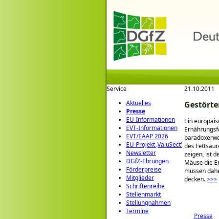
Service
21.10.2011
Aktuelles
Gestörte
Presse
EU-Informationen
Ein europäis
EVT-Informationen
Ernährungsfo
EVT/EAAP 2026
paradoxerwei
EU-Projekt ‚ValuSect‘
des Fettsäur
Newsletter
zeigen, ist 
DGfZ-Ehrungen
Mäuse die En
Förderpreise
müssen dahe
Mitglieder
decken.
>>>
Schriftenreihe
Stellenmarkt
Stellungnahmen
Termine
Presse