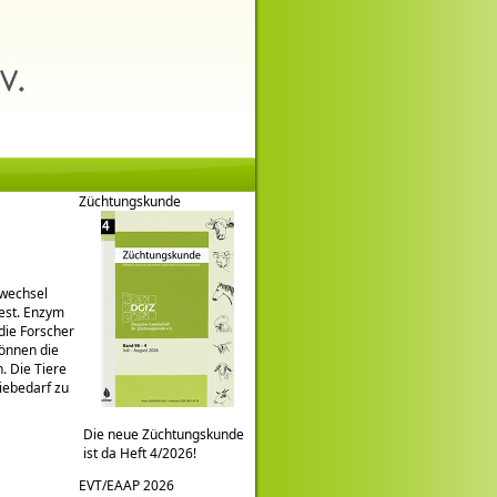
Züchtungskunde
fwechsel
est. Enzym
 die Forscher
können die
. Die Tiere
iebedarf zu
Die neue Züchtungskunde
ist da Heft 4/2026!
EVT/EAAP 2026