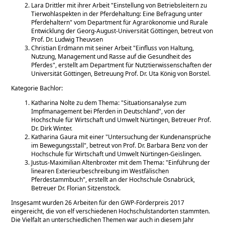
Lara Drittler mit ihrer Arbeit
Einstellung von Betriebsleitern zu
Tierwohlaspekten in der Pferdehaltung: Eine Befragung unter
Pferdehaltern
vom Department für Agrarökonomie und Rurale
Entwicklung der Georg-August-Universität Göttingen, betreut von
Prof. Dr. Ludwig Theuvsen
Christian Erdmann mit seiner Arbeit
Einfluss von Haltung,
Nutzung, Management und Rasse auf die Gesundheit des
Pferdes
, erstellt am Department für Nutztierwissenschaften der
Universität Göttingen, Betreuung Prof. Dr. Uta König von Borstel.
Kategorie Bachlor:
Katharina Nolte zu dem Thema:
Situationsanalyse zum
Impfmanagement bei Pferden in Deutschland
, von der
Hochschule für Wirtschaft und Umwelt Nürtingen, Betreuer Prof.
Dr. Dirk Winter.
Katharina Gaura mit einer
Untersuchung der Kundenansprüche
im Bewegungsstall
, betreut von Prof. Dr. Barbara Benz von der
Hochschule für Wirtschaft und Umwelt Nürtingen-Geislingen.
Justus-Maximilian Altenbroxter mit dem Thema:
Einführung der
linearen Exterieurbeschreibung im Westfälischen
Pferdestammbuch
, erstellt an der Hochschule Osnabrück,
Betreuer Dr. Florian Sitzenstock.
Insgesamt wurden 26 Arbeiten für den GWP-Förderpreis 2017
eingereicht, die von elf verschiedenen Hochschulstandorten stammten.
Die Vielfalt an unterschiedlichen Themen war auch in diesem Jahr