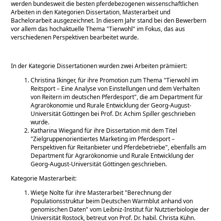
werden bundesweit die besten pferdebezogenen wissenschaftlichen
Arbeiten in den Kategorien Dissertation, Masterarbeit und
Bachelorarbeit ausgezeichnet. In diesem Jahr stand bei den Bewerbern
vor allem das hochaktuelle Thema
Tierwohl
im Fokus, das aus
verschiedenen Perspektiven bearbeitet wurde.
In der Kategorie Dissertationen wurden zwei Arbeiten prämiiert:
Christina Ikinger, für ihre Promotion zum Thema
Tierwohl im
Reitsport – Eine Analyse von Einstellungen und dem Verhalten
von Reitern im deutschen Pferdesport
, die am Department für
Agrarökonomie und Rurale Entwicklung der Georg-August-
Universität Göttingen bei Prof. Dr. Achim Spiller geschrieben
wurde.
Katharina Wiegand für ihre Dissertation mit dem Titel
Zielgruppenorientiertes Marketing im Pferdesport –
Perspektiven für Reitanbieter und Pferdebetriebe
, ebenfalls am
Department für Agrarökonomie und Rurale Entwicklung der
Georg-August-Universität Göttingen geschrieben.
Kategorie Masterarbeit:
Wietje Nolte für ihre Masterarbeit
Berechnung der
Populationsstruktur beim Deutschen Warmblut anhand von
genomischen Daten
vom Leibniz-Institut für Nutztierbiologie der
Universität Rostock, betreut von Prof. Dr. habil. Christa Kühn.