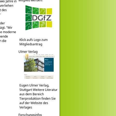
Mitglied werden!
wei Jahre in
verliehen
t des
r
 der
ägt.
Wir
 die moderne
hnende
Klick aufs Logo zum
h die
Mitgliedsantrag
Ulmer Verlag
Eugen Ulmer Verlag,
Stuttgart Weitere Literatur
aus dem Bereich
Tierproduktion finden Sie
auf der Website des
Verlages
Forschungsinfos