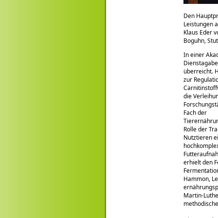
Den Hauptpre
Leistungen a
Klaus Eder v
Boguhn, Stut
In einer Aka
Dienstagabe
überreicht. 
zur Regulati
Carnitinstof
die Verleihu
Forschungstä
Fach der
Tierernährun
Rolle der Tr
Nutztieren e
hochkomplex
Futteraufnah
erhielt den 
Fermentation
Hammon, Leib
ernährungsph
Martin-Luthe
methodische