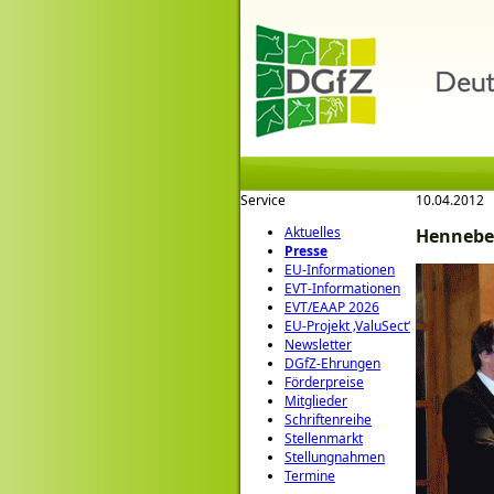
Service
10.04.2012
Aktuelles
Henneber
Presse
EU-Informationen
EVT-Informationen
EVT/EAAP 2026
EU-Projekt ‚ValuSect‘
Newsletter
DGfZ-Ehrungen
Förderpreise
Mitglieder
Schriftenreihe
Stellenmarkt
Stellungnahmen
Termine