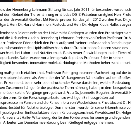
is der Henneberg-Lehmann-Stiftung für das Jahr 2011 für besondere wissenscha
uf dem Gebiet der Tierernährung erhält das DGfZ-Präsidiumsmitglied Herr Profe
on der Universität Gießen. Mit Förderpreisen für das Jahr 2012 wurden Frau Dr. J
tgart, Herr Dr. Harald Hammon, Rostock, und Herr Dr. Holger Kluth, Halle, ausgez
demischen Feierstunde an der Universität Göttingen wurden den Preisträgern a
nd die Urkunden zu den Henneberg-Lehmann-Preisen von Dekan Professor Dr. Ac
Herr Professor Eder erhielt den Preis aufgrund
seiner umfassenden Forschungse
on insbesondere des Lipidstoffwechsels durch Transkriptionsfaktoren sowie des
fwechsels bei Labor- und Nutztieren als Basis neuer Entwicklungen in der Tierer
ngsurkunde. Dabei wurde vor allem gewürdigt, dass Professor Eder in seiner
tigkeit besonders innovative molekularbiologische Methoden beherrscht, einset
g maßgeblich etabliert hat. Professor Eder ging in seinem Fachvortrag auf die 
anskriptionsfaktoren als Vermittler der Wirkungenvon Nährstoffen auf den Stoffw
in. Er konnte dabei in sehr beeindruckender Weise darstellen, welche Bedeutung
en Zusammenhänge für die praktische Tierernährung haben, in dem beispielswe
me über solche Vorgänge geregelt wird. Frau Dr. Jeannette Boguhn, Universität
Förderpreis für die Forschungsarbeiten zu wichtigen Einflussgrößen auf
sprozesse im Pansen und die Pansenflora von Wiederkäuern. Privatdozent Dr. H
niz-Institut für Nutztierbiologie, Dummerstorf, wurde für seine Erkenntnisse vo
ysiologischen Einflussfaktoren beim Kalb ausgezeichnet. Privatdozent Dr. Holger
r-Universität Halle- Wittenberg, durfte den Förderpreis für seine grundlegenden
n Arbeiten zur Dünndarmverdauung beim Geflügel entgegennehmen.