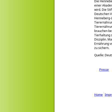
Die Henneber
einer Akadem
wird. Die St
Deutschen Ve
Henneberg-L
Tierernährun
Tierernähru
brauchen bei
Tierhaltung 
Disziplin. Ma
Ernährung 
zu sichern.
Quelle: Deu
Presse
Home
Impr