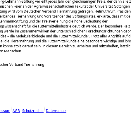
g-Lehmann-Stiftung verleiht jedes Jahr den gleichnamigen Preis, der dann alle z
ischen Feier an der Agrarwissenschaftlichen Fakultät der Universität Göttingen 
iftung wird vom Deutschen Verband Tiernahrung getragen. Helmut Wulf, Präsiden
rbandes Tiernahrung und Vorsitzender des Stiftungsrates, erklärte, dass mit de
ehmann-Stiftung und der Preisverleihung die hohe Bedeutung der
gswissenschaft für die Futtermittelindustrie deutlich werde. Der besondere Reiz
ng werde im Zusammenwirken der unterschiedlichen Forschungsrichtungen gepr
des – die Molekularbiologie und die Futtermittelkunde
. Trotz aller Angriffe auf
sei die Tierernährung und die Futtermittelkunde eine besonders wichtige und lo
n könne stolz darauf sein, in diesem Bereich zu arbeiten und mitzuhelfen, letztlic
von Menschen
tscher Verband Tiernahrung
essum
AGB
Schutzrechte
Datenschutz