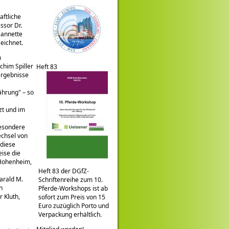
ftliche
ssor Dr.
eannette
eichnet.
m
him Spiller
Heft 83
rgebnisse
nährung
– so
zt und im
besondere
echsel von
 diese
ise die
 Hohenheim,
Heft 83 der DGfZ-
arald M.
Schriftenreihe zum 10.
n
Pferde-Workshops ist ab
 Kluth,
sofort zum Preis von 15
Euro zuzüglich Porto und
Verpackung erhältlich.