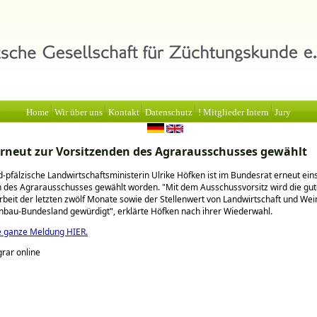
Home
Wir über uns
Kontakt
Datenschutz
! Mitglieder Intern
Jury
rneut zur Vorsitzenden des Agrarausschusses gewählt
d-pfälzische Landwirtschaftsministerin Ulrike Höfken ist im Bundesrat erneut ein
n des Agrarausschusses gewählt worden.
Mit dem Ausschussvorsitz wird die gu
it der letzten zwölf Monate sowie der Stellenwert von Landwirtschaft und We
nbau-Bundesland gewürdigt
, erklärte Höfken nach ihrer Wiederwahl.
e ganze Meldung HIER.
grar online