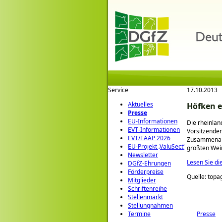
Service
17.10.2013
Aktuelles
Höfken e
Presse
EU-Informationen
Die rheinlan
EVT-Informationen
Vorsitzende
EVT/EAAP 2026
Zusammenarbe
EU-Projekt ‚ValuSect‘
größten Wei
Newsletter
Lesen Sie di
DGfZ-Ehrungen
Förderpreise
Quelle: topa
Mitglieder
Schriftenreihe
Stellenmarkt
Stellungnahmen
Presse
Termine