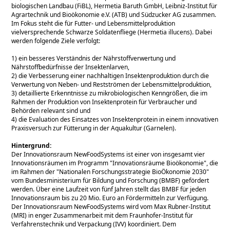
biologischen Landbau (FiBL), Hermetia Baruth GmbH, Leibniz-Institut für
Agrartechnik und Bioökonomie e.V. (ATB) und Südzucker AG zusammen.
Im Fokus steht die für Futter- und Lebensmittelproduktion
vielversprechende Schwarze Soldatenfliege (Hermetia illucens). Dabei
werden folgende Ziele verfolgt:
1) ein besseres Verständnis der Nährstoffverwertung und
Nährstoffbedürfnisse der Insektenlarven,
2) die Verbesserung einer nachhaltigen Insektenproduktion durch die
Verwertung von Neben- und Restströmen der Lebensmittelproduktion,
3) detaillierte Erkenntnisse zu mikrobiologischen Kenngrößen, die im
Rahmen der Produktion von Insektenprotein für Verbraucher und
Behörden relevant sind und
4) die Evaluation des Einsatzes von Insektenprotein in einem innovativen
Praxisversuch zur Fütterung in der Aquakultur (Garnelen).
Hintergrund:
Der Innovationsraum NewFoodSystems ist einer von insgesamt vier
Innovationsräumen im Programm
Innovationsräume Bioökonomie
, die
im Rahmen der
Nationalen Forschungsstrategie BioÖkonomie 2030
vom Bundesministerium für Bildung und Forschung (BMBF) gefördert
werden. Über eine Laufzeit von fünf Jahren stellt das BMBF für jeden
Innovationsraum bis zu 20 Mio. Euro an Fördermitteln zur Verfügung.
Der Innovationsraum NewFoodSystems wird vom Max Rubner-Institut
(MRI) in enger Zusammenarbeit mit dem Fraunhofer-Institut für
Verfahrenstechnik und Verpackung (IVV) koordiniert. Dem