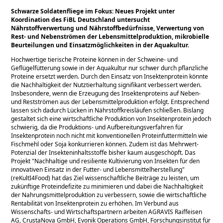
Schwarze Soldatenfliege im Fokus: Neues Projekt unter
Koordination des FiBL Deutschland untersucht
Nährstoffverwertung und Nährstoffbedürfnisse, Verwertung von
Rest- und Nebenströmen der Lebensmittelproduktion, mikrobielle
Beurteilungen und Einsatzmöglichkeiten in der Aquakultur.
Hochwertige tierische Proteine können in der Schweine- und
Geflügelfütterung sowie in der Aquakultur nur schwer durch pflanzliche
Proteine ersetzt werden. Durch den Einsatz von Insektenprotein könnte
die Nachhaltigkeit der Nutztierhaltung signifikant verbessert werden.
Insbesondere, wenn die Erzeugung des Insektenproteins auf Neben-
und Restströmen aus der Lebensmittelproduktion erfolgt. Entsprechend
lassen sich dadurch Lücken in Nährstoffkreisläufen schließen. Bislang
gestaltet sich eine wirtschaftliche Produktion von Insektenprotein jedoch
schwierig, da die Produktions- und Aufbereitungsverfahren für
Insektenprotein noch nicht mit konventionellen Proteinfuttermitteln wie
Fischmehl oder Soja konkurrieren können. Zudem ist das Mehrwert-
Potenzial der Insekteninhaltsstoffe bisher kaum ausgeschöpft. Das
Projekt
Nachhaltige und resiliente Kultivierung von Insekten für den
innovativen Einsatz in der Futter- und Lebensmittelherstellung
(reKultI4Food) hat das Ziel wissenschaftliche Beiträge zu leisten, um
zukünftige Proteindefizite zu minimieren und dabei die Nachhaltigkeit
der Nahrungsmittelproduktion zu verbessern, sowie die wirtschaftliche
Rentabilität von Insektenprotein zu erhöhen. Im Verbund aus
Wissenschafts- und Wirtschaftspartnern arbeiten AGRAVIS Raiffeisen
AG, CrustaNova GmbH, Evonik Operations GmbH, Forschungsinstitut für