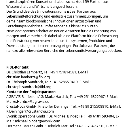
transdisziplinären Konsortium haben sich aktuell 59 Partner aus
Wissenschaft und Wirtschaft angeschlossen.
Die Grundidee des Innovationsraums ist es, Partner aus
Lebensmittelforschung und -industrie zusammenzubringen, um
gemeinsam bioökonomische Innovationen anzustoßen und
Forschungsergebnisse umfassender als bisher zu nutzen.
NewFoodSystems arbeitet an neuen Ansätzen für die Ernährung von
morgen und versteht sich dabei als eine Plattform für die Erforschung
und Entwicklung von neuen Lebensmittelsystemen, Produkten und
Dienstleistungen mit einem einzigartigen Portfolio von Partnern, die
nahezu alle relevanten Bereiche der Lebensmittelversorgung abdecken.
FiBL-Kontakt
Dr. Christian Lambertz, Tel +49 1751814581, E-Mail
christian.lambertz@fibl.org
Dr. Christoph Sandrock, Tel.: +41 62865 0419, E-Mail:
christoph.sandrock@fibl.org
Kontakte der Projektpartner:
AGRAVIS Raiffeisen AG: Maike Hardick, Tel.: +49 251 6822967; E-Mail:
Maike.Hardick@agravis.de
CrustaNova GmbH: Kristoffer Deininger, Tel.: +49 89 215508810, E-Mail:
K.Deininger@crustanova.com
Evonik Operations GmbH: Dr. Michael Binder, Tel.: +49 6181 593404, E-
Mail: michael.binder@evonik.com
Hermetia Baruth GmbH: Heinrich Katz, Tel.: +49 33704 67510, E-Mail: