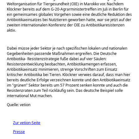
Weltorganisation für Tiergesundheit (OIE) in Marokko vor. Nachdem
Klöckner bereits auf dem G-20-Agrarministertreffen im Juli in Berlin für
ein gemeinsames globales Vorgehen sowie eine deutliche Reduktion des
Antibiotikaeinsatzes bei Nutztieren geworben hatte, war sie jetzt auf der
zweiten internationalen Konferenz der OIE zu Antibiotikaresistenzen
aktiv.
Dabei müsse jeder Sektor je nach spezifischen lokalen und nationalen
Gegebenheiten passende Maßnahmen ergreifen. Die Deutsche
Antibiotika- Resistenzstrategie fuße dabei auf vier Säulen:
Resistenzentwicklung beobachten, Antibiotikamengen erfassen,
Antibiotikaeinsatz minimieren, strenge Vorschriften zum Einsatz
kritischer Antibiotika bei Tieren. Klöckner verwies darauf, dass man hier
bereits deutliche Erfolge verzeichnen konnte und den Antibiotikaeinsatz
im
grünen
Sektor bereits um 57 Prozent senken konnte und auch die
Resistenzraten zum Teil rückläufig sein. Das deutsche Beispiel solle
international Mut machen.
Quelle: vetion
Zur vetion-Seite
Presse