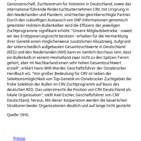
Genossenschaft, Zuchtzentrum für Holsteins in Deutschland, sowie das
international führende Rinderzuchtunternehmen CRV, mit Ursprung in
den Niederlanden und Flandern, sind hierbei gleichberechtigte Partner.
Durch den zukünftigen Austausch von SNP-Informationen genomisch
getesteter Holstein-Bullenkälber wird die Effizienz der jeweiligen
Zuchtprogramme signifikant erhöht.
Unsere Mitgliedsbetriebe - soweit
wir das Ersttypisierungsrecht besitzen - erhalten für die Vermarktung
ihrer Genetik einen möglicherweise zusätzlichen Absatzweg. Aufgrund
der unterschiedlich aufgebauten Gesamtzuchtwerte in Deutschland
(RZG) und den Niederlanden (NVI) kann es nämlich durchaus sein, dass
ein Bullenkalb in seinem Heimatland zwar nicht zu den Spitzen-Tieren
gehört, aber im Nachbarland einen sehr hohen Gesamtzuchtwert
erzielt
, erklärt Hans-Willi Warder, Geschäftsführer der Osnabrücker
Herdbuch eG.
Von großer Bedeutung für CRV ist neben der
Selektionsmöglichkeit von Top-Genetik im Osnabrücker Zuchtgebiet die
frühe Selektion der Bullen im CRV Zuchtprogramm auf Basis des
deutschen RZG. Das unterstreicht die Position von CRV Deutschland als
lokale Organisation
, stellt Axel Escher, Geschäftsführer von CRV
Deutschland, heraus. Mit dieser Kooperation werden die bäuerlichen
Strukturen beider Organisationen deutlich und auf lange Sicht gestärkt.
Quelle: OHG
Presse