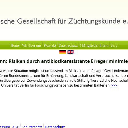
Home
Wir über uns
Kontakt
Datenschutz
! Mitglieder Intern
Jury
n: Risiken durch antibiotikaresistente Erreger minimi
ist es, die Situation möglichst umfassend im Blick zu haben
, sagte Gert Lindeman
är im Bundesministerium für Ernährung, Landwirtschaft und Verbraucherschutz in
hen Übergabe von Zuwendungsbescheiden an die Stiftung Tierärztliche Hochschu
e Universität Berlin für Forschungsvorhaben zu bestimmten Bakterien.
>>>
essum
AGB
Schutzrechte
Datenschutz