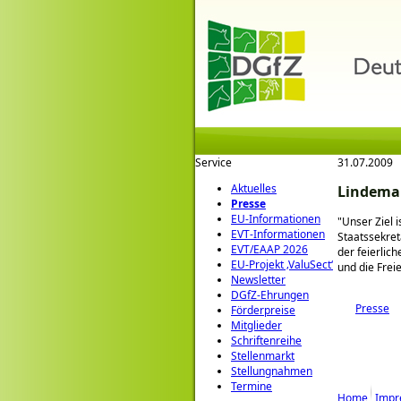
Service
31.07.2009
Aktuelles
Lindeman
Presse
EU-Informationen
Unser Ziel 
EVT-Informationen
Staatssekret
EVT/EAAP 2026
der feierlic
EU-Projekt ‚ValuSect‘
und die Frei
Newsletter
DGfZ-Ehrungen
Presse
Förderpreise
Mitglieder
Schriftenreihe
Stellenmarkt
Stellungnahmen
Termine
Home
Impr